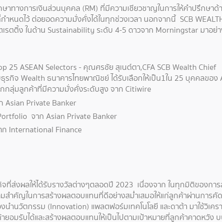
ปรึกษาทางการเงินส่วนบุคคล (RM) ที่มีความเชียวชาญในการให้คำปรึกษา
กำหนดไว้ ต่อยอดความมั่งคั่งได้ในทุกช่วงเวลา นอกจากนี้ SCB WEALTH 
ตติ้ง ในด้าน Sustainability ระดับ 4-5 ดาวจาก Morningstar มาอย่างต่อเน
p 25 ASEAN Selectors - คุณศรชัย สุเนต์ตา,CFA SCB Wealth Chief Inve
ธุรกิจ Wealth ธนาคารไทยพาณิชย์ ได้รับเลือกให้เป็น1ใน 25 บุคคลของ 
ุ่มลูกค้าที่มีความมั่งคั่งระดับสูง จาก Citiwire
ก Asian Private Banker
Portfolio จาก Asian Private Banker
าก International Finance
จที่ส่งผลให้ได้รับรางวัลต่างๆตลอดปี 2023 เนื่องจาก ในทุกมิติของการลง
สำคัญในการสร้างผลตอบแทนที่ดีอย่างสม่ำเสมอให้แก่ลูกค้าผ่านการคั
งนำนวัตกรรม (Innovation) แพลตฟอร์มเทคโนโลยี และดาต้า มาใช้วิเคราะ
ค้ายอมรับได้และสร้างผลตอบแทนให้เป็นไปตามเป้าหมายที่ลูกค้าคาดหว