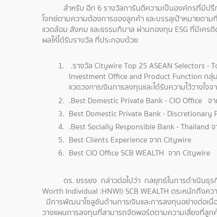
สำหรับ อีก 6 รางวัลการันตีความเป็นองค์กรที่มี
โจทย์ตามความต้องการของลูกค้า และบรรลุเป้าหมายตามที่
แวดล้อม สังคม และธรรมภิบาล ผ่านกองทุน ESG ที่มีเครดิตเร
ผลให้ได้รับรางวัล ที่ประกอบด้วย
.รางวัล Citywire Top 25 ASEAN Selectors - To
Investment Office and Product Function กลุ่ม
แวดวงการเงินการลงทุนและได้รับความไว้วางใจจากกล
.Best Domestic Private Bank - CIO Office จา
Best Domestic Private Bank - Discretionary 
.Best Socially Responsible Bank - Thailand จ
Best Clients Experience จาก Citywire
Best CIO Office SCB WEALTH จาก Citywire
ดร. ยรรยง กล่าวต่อไปว่า กลยุทธ์ในการดำเนินธุรกิ
Worth Individual :HNWI) SCB WEALTH ตระหนักถึงความ
มีการพัฒนาโซลูชันด้านการเงินและการลงทุนอย่างต่อเนื่อ
วางแผนการลงทุนที่สามารถจัดพอร์ตตามความเสี่ยงที่ลูก