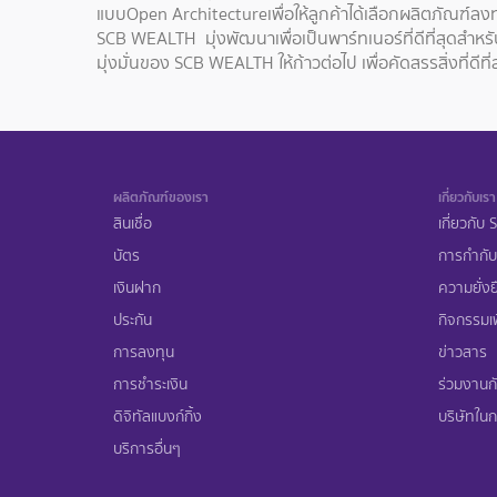
แบบOpen Architectureเพื่อให้ลูกค้าได้เลือกผลิตภัณฑ์
SCB WEALTH มุ่งพัฒนาเพื่อเป็นพาร์ทเนอร์ที่ดีที่สุดสำ
มุ่งมั่นของ SCB WEALTH ให้ก้าวต่อไป เพื่อคัดสรรสิ่งที่ดีที
ผลิตภัณฑ์ของเรา
เกี่ยวกับเรา
สินเชื่อ
เกี่ยวกับ
บัตร
การกำกับ
เงินฝาก
ความยั่งย
ประกัน
กิจกรรมเพ
การลงทุน
ข่าวสาร
การชำระเงิน
ร่วมงานก
ดิจิทัลแบงก์กิ้ง
บริษัทในกล
บริการอื่นๆ