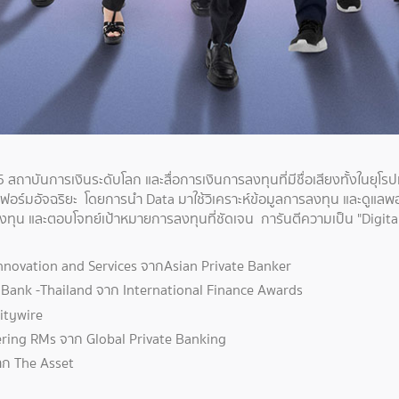
ถาบันการเงินระดับโลก และสื่อการเงินการลงทุนที่มีชื่อเสียงทั้งในยุโรปแ
อร์มอัจฉริยะ โดยการนำ Data มาใช้วิเคราะห์ข้อมูลการลงทุน และดูแลพอร
ทุน และตอบโจทย์เป้าหมายการลงทุนที่ชัดเจน การันตีความเป็น "Digit
 Innovation and Services จากAsian Private Banker
Bank -Thailand จาก International Finance Awards
itywire
ering RMs จาก Global Private Banking
าก The Asset