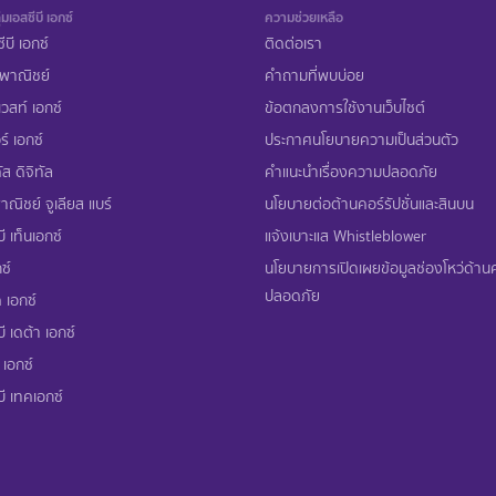
่มเอสซีบี เอกซ์
ความช่วยเหลือ
ีบี เอกซ์
ติดต่อเรา
พาณิชย์
คำถามที่พบบ่อย
เวสท์ เอกซ์
ข้อตกลงการใช้งานเว็บไซต์
ร์ เอกซ์
ประกาศนโยบายความเป็นส่วนตัว
ส ดิจิทัล
คำแนะนำเรื่องความปลอดภัย
ณิชย์ จูเลียส แบร์
นโยบายต่อต้านคอร์รัปชั่นและสินบน
ี เท็นเอกซ์
แจ้งเบาะแส Whistleblower
ซ์
นโยบายการเปิดเผยข้อมูลช่องโหว่ด้า
ปลอดภัย
 เอกซ์
ี เดต้า เอกซ์
 เอกซ์
บี เทคเอกซ์