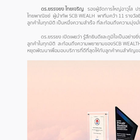
ดร.ยรรงยง ไทยเจริญ
รองผู้จัดการใหญ่อาวุโส ปร
ไทยพาณิชย์ ผู้นำทัพ SCB WEALH พาทีมคว้า 11 รางวัลยิ่ง
ลูกค้าในทุกมิติ เป็นหนึ่งความสำเร็จ ที่สะท้อนถึงความมุ่
ดร.ยรรยง เปิดเผยว่า รู้สึกยินดีและภูมิใจเป็นอย่างย
ลูกค้าในทุกมิติ สะท้อนถึงความพยายามของSCB WEALTH ที่ม
หยุดพัฒนาเพื่อมอบบริการที่ดีที่สุดให้กับลูกค้าคนสำคัญข