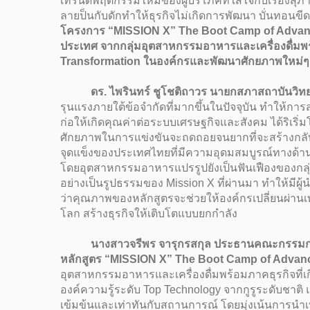
เทรนด์พฤติกรรมใหม่ของผู้บริโภคที่ใส่ใจกับเรื่องส
ลายป็นกับดักทำให้ธุรกิจไม่เกิดการพัฒนา บั่นทอน
โครงการ “MISSION X” The Boot Camp of Advanced C
ประเทศ จากกลุ่มอุตสาหกรรมอาหารและเครื่องดื่มพร้อม
Transformation ในองค์กรและพัฒนาศักยภาพใหม่ๆ ที
ดร. ไพรินทร์ ชูโชติถาวร นายกสภาสถาบันวิทยส
รุนแรงภายใต้ข้อจำกัดที่มากขึ้นในปัจจุบัน ทำให้
ก่อให้เกิดคุณค่าต่อระบบเศรษฐกิจและสังคม ได้ริเริ่ม
ศักยภาพในการแข่งขันจะถดถอยจนยากที่จะสร้างกลับคืน
จุดแข็งของประเทศไทยที่มีความอุดมสมบูรณ์ทาง
โดยอุตสาหกรรมอาหารแปรรูปยังเป็นฟันเฟืองของกลุ่
อย่างเป็นรูปธรรมของ Mission X ที่ผ่านมา ทำให้มีผู
ว่าคุณภาพของหลักสูตรจะช่วยให้องค์กรเปลี่ยนผ่า
โลก สร้างธุรกิจให้เติบโตแบบยกกำลัง
นางสาวจรีพร จารุกรสกุล ประธานคณะกรรมการบริษ
หลักสูตร “MISSION X” The Boot Camp of Advan
อุตสาหกรรมอาหารและเครื่องดื่มพร้อมภาคธุรกิจที่เก
องค์ความรู้ระดับ Top Technology จากกูรูระดับชาติ 
เข้มข้นและเท่าทันกับสถานการณ์ โดยมุ่งเน้นการนำเ