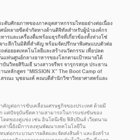
ยกระดับศักยภาพของภาคอุตสาหกรรมไทยอย่างต่อเนื่อง
น์ทลายขีดจำกัดทางด้านดิจิทัลสำหรับผู้นำองค์กร
ละเครื่องดื่มพร้อมธุรกิจที่เกี่ยวข้องทั้งห่วงโซ่
าะลึกในมิติที่สำคัญ พร้อมจัดปรึกษาพิเศษแบบตัวต่อ
รถต่อยอดเทคโนโลยีและสร้างนวัตกรรม เพื่อปลด
ยขึ้นแท่นศูนย์กลางอาหารของโลกตามเป้าหมายได้
าบันวิทยสิริเมธี นางสาวจรีพร จารุกรสกุล ประธาน
ระธานหลักสูตร “MISSION X” The Boot Camp of
.สรณะ นุชอนงค์ คณบดีสำนักวิชาวิทยาศาสตร์และ
ำคัญต่อการขับเคลื่อนเศรษฐกิจของประเทศ ด้วยมี
งโลก แต่ปัจจุบันขีดความสามารถในการแข่งขันของ
องคู่แข่ง เช่น อินโดนีเซีย ฟิลิปปินส์ เวียดนาม
ศเหล่านี้ยังมีการลงทุนพัฒนาเทคโนโลยีใน
ทบต่อกระบวนการผลิตและจัดส่งสินค้า และยังสร้าง