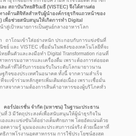
ือและพาธุรกิจออกจากกรอบความสำเร็จในอดีต ที่อาจก
ะ สถาบันวิทยสิริเมธี (VISTEC) จึงได้สานต่อ
างด้านดิจิทัลสำหรับผู้นำองค์กรธุรกิจแถวหน้าของ
เพื่อช่วยสนับสนุนให้เกิดการทำ Digital
หน้าสู่เป้าหมายการเป็นศูนย์กลางอาหารโลก
on ถาโถมเข้าใส่อย่างหนัก ประกอบกับการแข่งขันที่
ชย์ และ VISTEC เชื่อมั่นในพลังของเทคโนโลยีที่จะ
ทยตื่นตัวและลงมือทำ Digital Transformation ก่อนที่
มอุตสาหกรรมอาหารและเครื่องดื่ม เพราะต้องการต่อยอด
นค้าที่ได้รับการยอมรับในระดับโลกมายาวนาน
รษฐกิจของประเทศในอนาคต ทั้งนี้ จากความสำเร็จ
ข้าร่วมหลักสูตรเพิ่มเติมต่อเนื่อง เพราะเชื่อมั่น
อกาสจากความต้องการสินค้าอาหารของผู้บริโภคทั่ว
 คอร์ปอเรชั่น จำกัด (มหาชน) ในฐานะประธาน
ที่ 3 มีวัตถุประสงค์เพื่อสนับสนุนให้ผู้นำธุรกิจใน
วเองและแข่งขันได้อย่างเต็มศักยภาพ โดยอัดแน่นด้วย
ทอดความรู้ มุมมองและประสบการณ์จริง ด้วยเนื้อหาที่
ะสิทธิภาพโรงานอุตสาหกรรม การใช้ประโยชน์สูงสุด