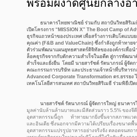
พร้อมผงาดศูนย์กลางอ
ธนาคารไทยพาณิชย์ ร่วมกับ สถาบันวิทยสิริเมธี หร
เปิดโครงการ “MISSION X” The Boot Camp of Advanc
ธุรกิจแถวหน้าของประเทศ
เพื่อสร้างการเติบโตแบบยก
คุณค่า (F&B and ValueChain) ซึ่งกำลังถูกท้าทายจ
ตัวร่วมพัฒนาแผนยุทธศาสตร์ดิจิทัลขององค์กรเพื่
ล็อคธุรกิจจากกับดักความสำเร็จในอดีต สู่การพัฒน
สำเร็จและยั่งยืน โดยมี นายสารัชต์ รัตนาภรณ์ ผู้
คณะกรรมการบริษัท และประธานเจ้าหน้าที่บริหารกล
Advanced Corporate Transformation ดร.ยรรยง ไ
เทคโนโลยีสารสนเทศ สถาบันวิทยสิริเมธี ร่วมพิธีเปิ
นายสารัชต์ รัตนาภรณ์ ผู้จัดการใหญ่ ธนาคาร
มูลค่านับล้านล้านบาทและมีสัดส่วนราว 5.5% ของจีด
อุตสาหกรรมนี้ถูก ท้าทายมากยิ่งขึ้นจากสภาพแวดล้อ
และอินเดีย ซึ่งนอกจากมีความได้เปรียบเรื่องขนาดพื้
อุตสาหกรรมแปรรูปอาหารอย่างจริงจัง ตลอดจนสถานกา