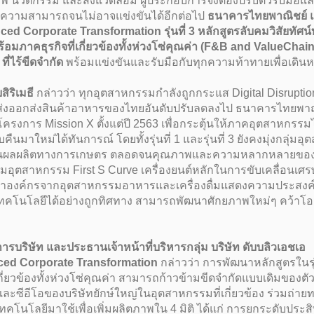
ุภาพ นวัตกรรม และสิ่งแวดล้อม ผู้ประกอบการจึงต้องปรับตัวรับม
ขีดความสามารถจนไม่อาจแข่งขันได้อีกต่อไป
ธนาคารไทยพาณิชย์ แล
orporate Transformation รุ่นที่ 3 หลักสูตรลับคมวิสัยทัศน์ท
ภาคธุรกิจที่เกี่ยวข้องทั้งห่วงโซ่คุณค่า (F&B and ValueChain) 
่ไร้ขีดจำกัด
พร้อมแข่งขันและรับมือกับทุกความท้าทายเพื่อเดิน
ิริเมธี
กล่าวว่า ทุกอุตสาหกรรมกำลังถูกกระแส Digital Disrupti
การส่งออกส่งสินค้าอาหารของไทยอันดับปรับลดลงไป ธนาคารไทยพาณิ
โครงการ Mission X ตั้งแต่ปี 2563 เพื่อกระตุ้นให้ภาคอุตสาหกรรมไ
มาใหม่ได้ทันการณ์ โดยทั้งรุ่นที่ 1 และรุ่นที่ 3 ยังคงมุ่งกลุ่
ด้านผลผลิตทางการเกษตร ตลอดจนคุณภาพและความหลากหลายของสิ
มอุตสาหกรรม First S Curve เครื่องยนต์หลักในการขับเคลื่อนเศ
้นำองค์กรจากอุตสาหกรรมอาหารและเครื่องดื่มแสดงความประสงค์ที่จะเ
นเทคโนโลยีได้อย่างถูกทิศทาง สามารถพัฒนาศักยภาพใหม่ๆ คว้าโ
ัท และประธานเจ้าหน้าที่บริหารกลุ่ม บริษัท ดับบลิวเอชเอ
ced Corporate Transformation
กล่าวว่า การพัฒนาหลักสูตรในรุ่น
ี่ยวข้องทั้งห่วงโซ่คุณค่า สามารถก้าวข้ามขีดจำกัดแบบเดิมของตั
และซีอีโอของบริษัทยักษ์ใหญ่ในอุตสาหกรรมที่เกี่ยวข้อง ร่วมถ่าย
ทคโนโลยีมาใช้เพื่อเพิ่มผลิตภาพใน 4 มิติ ได้แก่ การยกระดับปร