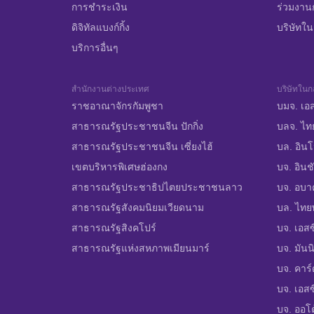
การชำระเงิน
ร่วมงาน
ดิจิทัลแบงก์กิ้ง
บริษัทในก
บริการอื่นๆ
สำนักงานต่างประเทศ
บริษัทในกล
ราชอาณาจักรกัมพูชา
บมจ. เอส
สาธารณรัฐประชาชนจีน ปักกิ่ง
บลจ. ไท
สาธารณรัฐประชาชนจีน เซี่ยงไฮ้
บล. อินโ
เขตบริหารพิเศษฮ่องกง
บจ. อินชั
สาธารณรัฐประชาธิปไตยประชาชนลาว
บจ. อบาคั
สาธารณรัฐสังคมนิยมเวียดนาม
บล. ไทยพ
สาธารณรัฐสิงคโปร์
บจ. เอสซ
สาธารณรัฐแห่งสหภาพเมียนมาร์
บจ. มันน
บจ. คาร์
บจ. เอสซี
บจ. ออโต