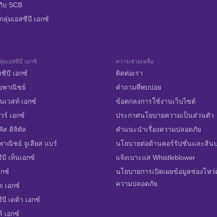
กับ SCB
ลุ่มเอสซีบี เอกซ์
ุ่มเอสซีบี เอกซ์
ความช่วยเหลือ
ซีบี เอกซ์
ติดต่อเรา
ยพาณิชย์
คำถามที่พบบ่อย
นเวสท์ เอกซ์
ข้อตกลงการใช้งานเว็บไซต์
วร์ เอกซ์
ประกาศนโยบายความเป็นส่วนตัว
ส ดิจิทัล
คำแนะนำเรื่องความปลอดภัย
าณิชย์ จูเลียส แบร์
นโยบายต่อต้านคอร์รัปชั่นและสิน
ีบี เท็นเอกซ์
แจ้งเบาะแส Whistleblower
ิกซ์
นโยบายการเปิดเผยข้อมูลช่องโหว่
ความปลอดภัย
ด เอกซ์
บี เดต้า เอกซ์
้ เอกซ์