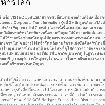
าหารโลก
ือ VISTEC มุ่งมั่นผลักดันการเปลี่ยนผ่านทางด้านดิจิทัลเพื่อ
ed Corporate Transformation รุ่นที่ 3 หลักสูตรลับคมวิสัยทัศ
กำลัง (Exponential Growth) โดยครั้งนี้เจาะกลุ่มอุตสาหกรรมอาหารแ
ากปัจจัยรอบด้าน โดยพัฒนาเนื้อหาหลักสูตรให้มีความเข้มข้มและเจ
อนำไปใช้งานจริง ช่วยสนับสนุนให้อุตสาหกรรมอาหารของไทยสามา
าศักยภาพใหม่ๆ อย่างไร้ขีดจำกัด พลิกเกมส์การแข่งขันดันครัวไท
จัดการใหญ่ ธนาคารไทยพาณิย์ ดร. ไพรินทร์ ชูโชติถาวร นายกสภาสถ
ุ่มบริษัท ดับบลิวเอชเอ คอร์ปอเรชั่น จำกัด (มหาชน) ในฐานะป
ทยเจริญ รองผู้จัดการใหญ่อาวุโส ธนาคารไทยพาณิชย์ และรศ.ดร
ดและเป็นวิทยากรในหลักสูตร
ไทยพาณิชย์
กล่าวว่า อุตสาหกรรมอาหารและเครื่องดื่มมีบทบาทส
ีพี อีกทั้งไทยยังเป็นประเทศผู้ส่งออกสินค้าอาหารที่มีบทบาทขอ
มทางธุรกิจที่เปลี่ยนแปลงไป โดยเฉพาะการเติบโตอย่างก้าวกระโดดข
นที่เพาะปลูก ต้นทุนค่าจ้างแรงงาน และราคาที่ต่ำกว่าแล้ว ประเท
รณ์โควิด-19 ได้ก่อให้เกิดปัญหา Supply chain Disruption กระ