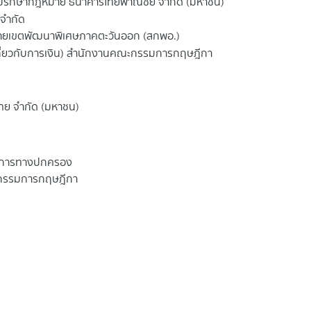
่ปรึกษากฎหมาย ธนาคารไทยพาณิชย์ จำกัด (มหาชน)
 จำกัด
เขตพัฒนาพิเศษภาคตะวันออก (สกพอ.)
ี่ยวกับการเงิน) สำนักงานคณะกรรมการกฤษฎีกา
ทย จำกัด (มหาชน)
าชการทางปกครอง
ะกรรมการกฤษฎีกา