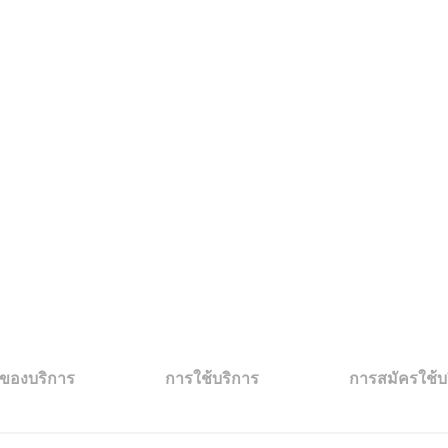
การเงินที่ดีอีกระดับของคุณ
 ชม.
หรือแอปพลิเคชั่นบนมือถือ
งานด้วย Administrator User
ัยมาตรฐานสากล
นของบริการ
การใช้บริการ
การสมัครใช้บ