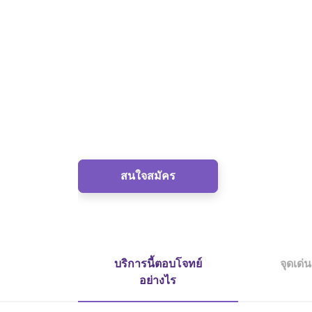
Anywhere
บริการ Digital Banking Platform เพื่อประสบการณ์
สะดวก ใช้งานง่าย ได้ทุกที่ ทุกเวลา ตลอด 24
ประหยัดเวลา ทำรายการได้ผ่านคอมพิวเตอร์ 
คล่องตัว สามารถจัดการข้อมูลบริษัทและผู้ใช้
ได้ด้วยตัวเอง
ปลอดภัย มั่นใจด้วยระบบรักษาความปลอดภ
สนใจสมัคร
บริการนี้ตอบโจทย์
จุดเด่
อย่างไร