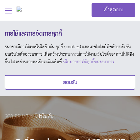
เข้าสู่ระบบ
การใช้และการจัดการคุกกี้
ธนาคารมีการใช้เทคโนโลยี เช่น คุกกี้ (cookies) และเทคโนโลยีที่คล้ายคลึงกัน
บนเว็บไซต์ของธนาคาร เพื่อสร้างประสบการณ์การใช้งานเว็บไซต์ของท่านให้ดียิ่ง
ขึ้น โปรดอ่านรายละเอียดเพิ่มเติมที่
นโยบายการใช้คุกกี้ของธนาคาร
ยอมรับ
SCB PRIME
โปรโมชั่น