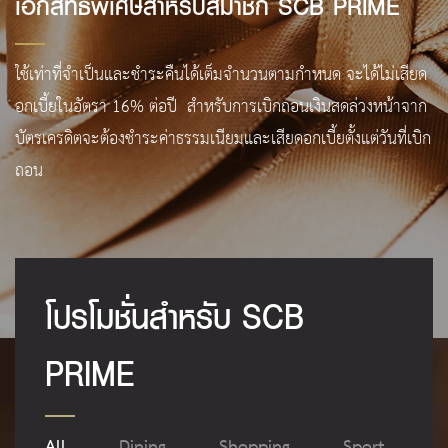
เอกสิทธิ์พิเศษสำหรับสมาชิก SCB PRIME
ใช้เท่าที่จำเป็นและชำระคืนได้เต็มจำนวนตามกำหนด จะได้ไม่เสียด
อกเบี้ยในอัตรา 16% ต่อปี สำหรับการเบิกถอนเงินสดล่วงหน้าจาก
บัตรเครดิตจะต้องชำระค่าธรรมเนียมและเสียดอกเบี้ยตั้งแต่วันที่เบิก
ถอน
โปรโมชั่นสำหรับ SCB
PRIME
All
Dining
Shopping
Sport
T