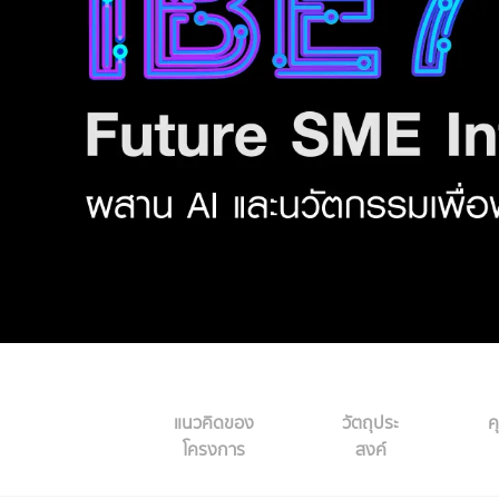
แนวคิดของ
วัตถุประ
ค
โครงการ
สงค์