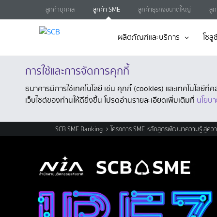
ลูกค้าบุคคล
ลูกค้า SME
ลูกค้าธุรกิจขนาดใหญ่
ลู
ผลิตภัณฑ์และบริการ
โซลูช
การใช้และการจัดการคุกกี้
ธนาคารมีการใช้เทคโนโลยี เช่น คุกกี้ (cookies) และเทคโนโลยีท
เว็บไซต์ของท่านให้ดียิ่งขึ้น โปรดอ่านรายละเอียดเพิ่มเติมที่
นโยบา
SCB SME Banking
โครงการ SME หลักสูตรพัฒนาความรู้ สู่ควา