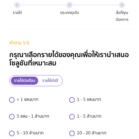
1
2
3
รายได้
ประเภทธุรกิจ
สิ่งที่คุณ
SME Academy
ต้องการ
ค้นหาโซลูชันของฉัน
คำถาม 1/3
กรุณาเลือกรายได้ของคุณเพื่อให้เรานำเสนอ
ลูกค้าธุรกิจขนาดใหญ่
โซลูชันที่เหมาะสม
ลูกค้า Wealth
รายได้ต่อเดือน
รายได้ต่อปี
สำหรับผู้ถือหุ้น
< 1 แสนบาท
1 - 5 แสนบาท
5 แสน - 1 ล้านบาท
1 - 5 ล้านบาท
เกี่ยวกับเรา
5 - 10 ล้านบาท
10 - 20 ล้านบาท