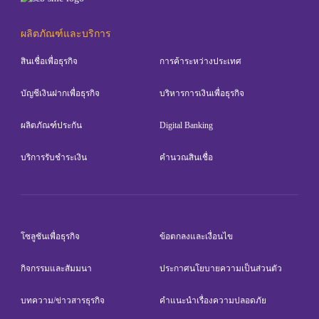
ผลิตภัณฑ์และบริการ
SME Academy
สินเชื่อเพื่อธุรกิจ
การค้าระหว่างประเทศ
ค้นหาโซลูชันของฉัน
บัญชีเงินฝากเพื่อธุรกิจ
บริหารการเงินเพื่อธุรกิจ
ผลิตภัณฑ์ประกัน
Digital Banking
ลูกค้าธุรกิจขนาดใหญ่
บริการรับชำระเงิน
คำนวณสินเชื่อ
ลูกค้า Wealth
สำหรับผู้ถือหุ้น
โซลูชันเพื่อธุรกิจ
ข้อตกลงและเงื่อนไข
กิจกรรมและสัมมนา
ประกาศนโยบายความเป็นส่วนตัว
เกี่ยวกับเรา
บทความ/ข่าวสารธุรกิจ
คำแนะนำเรื่องความปลอดภัย