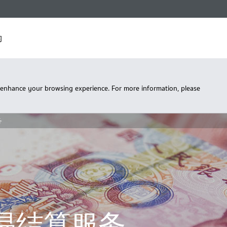
构
 enhance your browsing experience. For more information, please
务
易结算服务