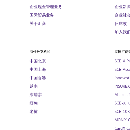
企业现金管理业务
企业新
国际贸易业务
企业社
关于汇商
反腐败
加入我
海外分支机构
泰国汇商
中国北京
SCB X P
中国上海
SCB Asse
中国香港
InnovestX
越南
INSUREX 
柬埔寨
Abacus Di
缅甸
SCB-Juliu
老挝
SCB 10X 
MONIX Co
CardX Co