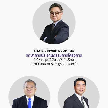
รศ.ดร.ชัยพงษ์ พงษ์พานิช
รักษาการประธานกรรมการโครงการ
ผู้บริหารศูนย์วิจัยและให้คำปรึกษา
สถาบันบัณฑิตบริหารธุรกิจศศินทร์ฯ