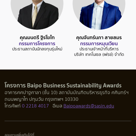
คุณมนตรี ฐิรโฆไท
คุณจันทร์นภา สายสมร
กรรมการโครงการ
กรรมการหมุนเวียน
ประธานสถาบันนักลงทุนรุ่นใหม่
ประธานเจ้าหน้าที่บริหาร
บริษัท เทคโนเซล (เฟรย์) จำกัด
โครงการ Baipo Business Sustainability Awards
อาคารศศปาฐศาลา (ชั้น 10) สถาบันบัณฑิตบริหารธุรกิจ ศศินทร์ฯ
ถนนพญาไท ปทุมวัน กรุงเทพฯ 10330
โทรศัพท์
0 2218 4017
อีเมล
Baipoawards@sasin.edu
สอบถามเพิ่มเติมได้ที่