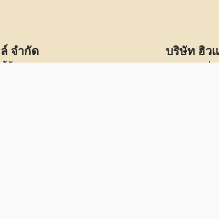
ล์ จำกัด
บริษัท ฮิว
ู้จัดการ
คุณสุนทร เด่น
picana Oil ทั้ง Skin Care,
ผู้นำการให้บริการซอฟต์แ
ฐานโลก มุ่งมั่นสร้างการ
Resource Management Solutio
เกษตรกรจากต้นน้ำถึงปลายน้ำ
ช่วยรองรับการดำเนินงานของ
ธ