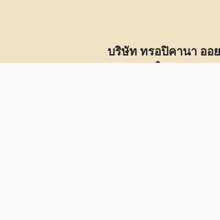
บริษัท ทรอปิคานา ออย
คุณสุรเดช นิลเอก กรรมการผ
ผู้นำผลิตภัณฑ์น้ำมันมะพร้าวสกัดเย็น แบรนด์ Tro
Hair Care และผลิตภัณฑ์เสริมอาหารระดับมาตร
เติบโตอย่างยั่งยืน โดยใส่ใจตั้งแต่คุณภาพชีวิต