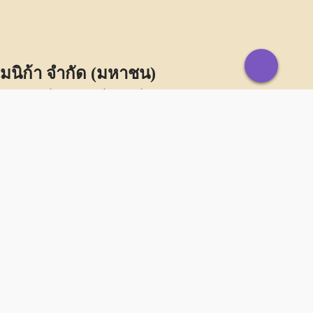
แมนิก้า จำกัด (มหาชน)
ธรรม Chief Executive Officer
วร์ด้านบริหารจัดการทรัพยากรบุคคล Human
n (HRIS) รายใหญ่ในเอเชียตะวันออกเฉียงใต้ ที่
องค์กรต่าง ๆ อย่างครบวงจร มุ่ง Transform
ุรกิจไทยสู่ยุคดิจิทัล