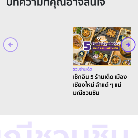
บทความที่คุณอาจสนใจ
รวมร้านเด็ด
แม่มณีชวนชิม ส่งท้าย
ปีกับ 6 พิกัดคาเฟ่ใน
กรุงเทพ “บรรยากาศดี
เมนูเด็ด ถ่ายรูปปัง”
รวมร้านเด็ด
เช็กอิน 5 ร้านเด็ด เมือง
เชียงใหม่ ลำแต้ ๆ แม่
มณีชวนชิม