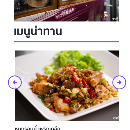
เมนูน่าทาน
100
%
พริกหยวกไส้กุ้ง