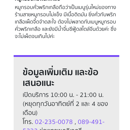
ของทาง
เมนูอาหารโบราณของประเทศจีนสมัยก่อนอย่างพริก
กับพริก
หยวกไส้กุ้ง เน้นความกลมกล่อม หลายร้านจะเป็นไส้
มูกรอบ
หมูสับ แต่ที่ร้านจะเลือกไส้กุ้ง ด้านในมีไส้กุ้งพร้อมชุบ
่ะ ซึ่ง
แป้ง จี่กับกระทะให้มีความหอมของพริกหยวกช่วยให้
เพิ่มความน่าทาน พอสุกได้ที่ก็จะทำน้ำราดสูตรพิเศษ
ของทางร้าน ที่จะออกเค็มๆ หวานๆ แบบลงตัว
ข้อมูลเพิ่มเติม และข้อ
เสนอแนะ
เปิดบริการ 10:00 น. - 21:00 น.
(หยุดทุกวันอาทิตย์ที่ 2 และ 4 ของ
เดือน)
โทร.
02-235-0078
,
089-491-