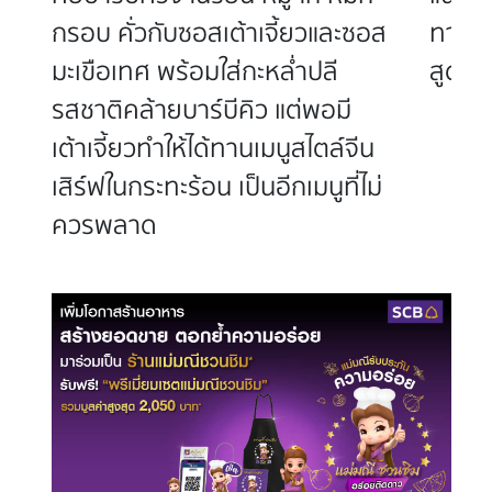
คำ
กรอบ คั่วกับซอสเต้าเจี้ยวและซอส
ทานแบ
มะเขือเทศ พร้อมใส่กะหล่ำปลี
สูตรแ
รสชาติคล้ายบาร์บีคิว แต่พอมี
เต้าเจี้ยวทำให้ได้ทานเมนูสไตล์จีน
เสิร์ฟในกระทะร้อน เป็นอีกเมนูที่ไม่
ควรพลาด