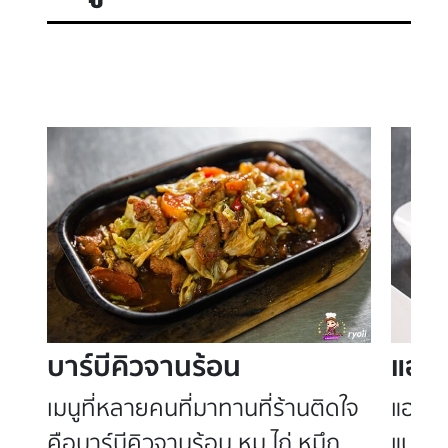
บาร์บีคิวจานร้อน
แฮกึ๋
ัด
เมนูที่หลายคนที่มาทานที่ร้านติดใจ
แฮกึ๋น
่
คือบาร์บีคิวจานร้อน หมู ไก่ หมึก
แน่น ม