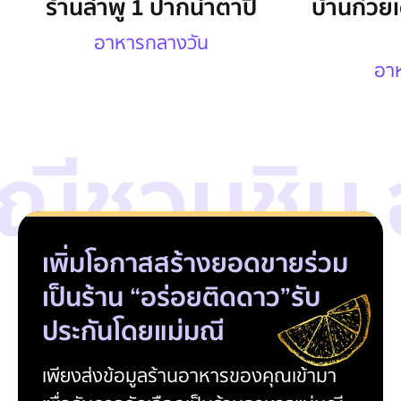
ร้านลำพู 1 ปากน้ำตาปี
บ้านก๋วยเต
อาหารกลางวัน
อา
ณีชวนชิม 
เพิ่มโอกาสสร้างยอดขาย
ร่วม
เป็นร้าน “อร่อยติดดาว”
รับ
ประกันโดยแม่มณี
เพียงส่งข้อมูลร้านอาหารของคุณเข้ามา