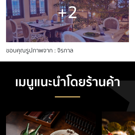
+2
ขอบคุณรูปภาพจาก : จิรกาล
เมนูแนะนำโดยร้านค้า