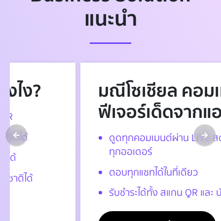
แนะนำ
มณีโซเชียล คอมเมิร์ซ
ฟีเจอร์เด็ดจากแอปมณี
ดูดทุกคอมเมนต์ผ่าน LIVE สด เก็บหมด
ทุกออเดอร์
ตอบทุกแชทได้ในที่เดียว
รับชำระได้ทั้ง สแกน QR และ บัตรเครดิต