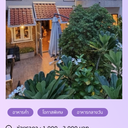
อาหารค่ำ
โอกาสพิเศษ
อาหารกลางวัน