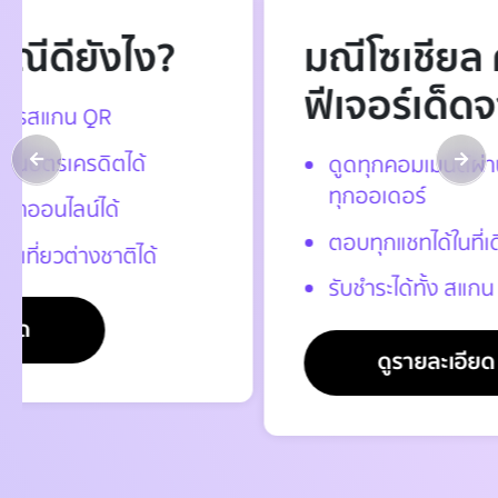
มณีโซเชียล คอมเมิร์ซ
ฟีเจอร์เด็ดจากแอปมณี
ดูดทุกคอมเมนต์ผ่าน LIVE สด เก็บหมด
ทุกออเดอร์
ตอบทุกแชทได้ในที่เดียว
รับชำระได้ทั้ง สแกน QR และ บัตรเครดิต
ดูรายละเอียด