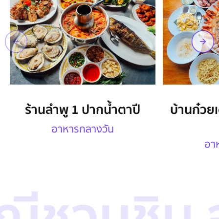
ร้านลำพู 1 ปากน้ำตาปี
บ้านก๋วยเต
อาหารกลางวัน
อา
ีชวนชิม อ