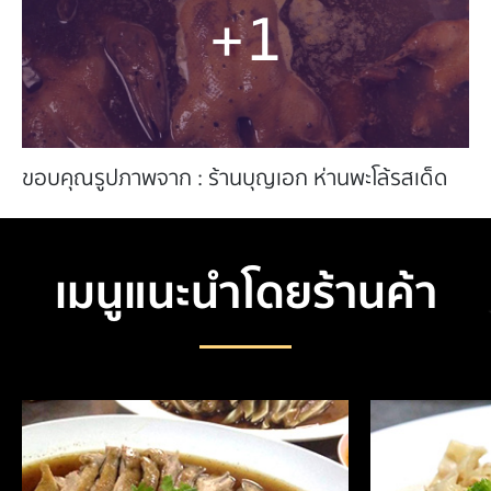
+1
ขอบคุณรูปภาพจาก : ร้านบุญเอก ห่านพะโล้รสเด็ด
เมนูแนะนำโดยร้านค้า