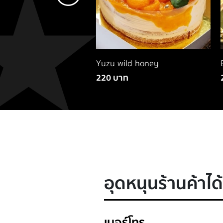
hoc pie
Yuzu wild honey
B
220 บาท
2
อุดหนุนร้านค้าได้ท
เบอร์โทร