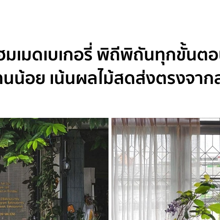
ฮมเมดเบเกอรี่ พิถีพิถันทุกขั้นต
านน้อย เน้นผลไม้สดส่งตรงจาก