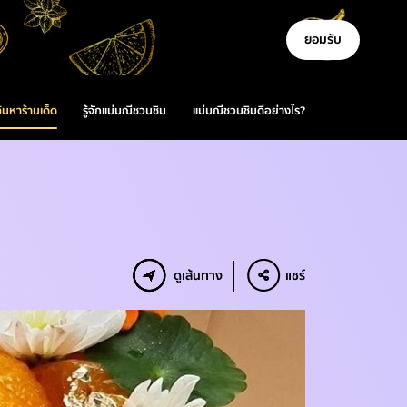
ยอมรับ
้นหาร้านเด็ด
รู้จักแม่มณีชวนชิม
แม่มณีชวนชิมดีอย่างไร?
ดูเส้นทาง
แชร์