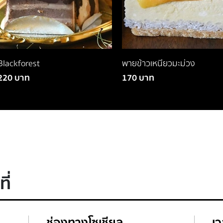
lackforest
พายข้าวเหนียวมะม่วง
20 บาท
170 บาท
ี่
ช่องทางโซเชียล
เว