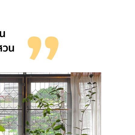
อน
สวน