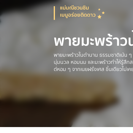
แม่มณีชวนชิม
เมนูอร่อยติดดาว
พายมะพร้าว
พายมะพร้าวในตำนาน ธรรมชาติเน้น ๆ ที่
นุ่มนวล หอมนม และมะพร้าวทำให้รู้สึกส
ต์หอม ๆ จากเนยฝรั่งเศส ชิ้นเดียวไม่เค
170 บาท