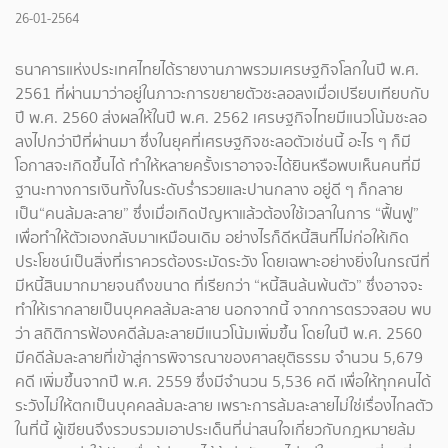
26-01-2564
ธนาคารแห่งประเทศไทยได้รายงานภาพรวมเศรษฐกิจโลกในปี พ.ศ.
2561 ที่ผ่านมาว่าอยู่ในภาวะการขยายตัวชะลอลงเมื่อเปรียบเทียบกับ
ปี พ.ศ. 2560 ส่งผลให้ในปี พ.ศ. 2562 เศรษฐกิจไทยมีแนวโน้มชะลอ
ลงไปกว่าปีที่ผ่านมา ซึ่งในยุคที่เศรษฐกิจชะลอตัวเช่นนี้ อะไร ๆ ก็มี
โอกาสจะเกิดขึ้นได้ ทำให้หลายครั้งเราอาจจะได้ยินหรือพบเห็นคนที่มี
ฐานะทางการเงินทั้งในระดับร่ำรวยและปานกลาง อยู่ดี ๆ ก็กลาย
เป็น“คนล้มละลาย” ซึ่งเมื่อเกิดปัญหาแล้วต้องใช้เวลาในการ “ฟื้นฟู”
เพื่อทำให้ตัวเองกลับมาเหมือนเดิม อย่างไรก็ดีหนี้สินที่ไม่ก่อให้เกิด
ประโยชน์เป็นสิ่งที่เราควรต้องระมัดระวัง โดยเฉพาะอย่างยิ่งในกรณีที่
มีหนี้สินมากมายจนถึงขนาด ที่เรียกว่า “หนี้สินล้นพ้นตัว” ซึ่งอาจจะ
ทำให้เรากลายเป็นบุคคลล้มละลาย นอกจากนี้ จากการตรวจสอบ พบ
ว่า สถิติการฟ้องคดีล้มละลายมีแนวโน้มเพิ่มขึ้น โดยในปี พ.ศ. 2560
มีคดีล้มละลายที่เข้าสู่การพิจารณาของศาลยุติธรรม จำนวน 5,679
คดี เพิ่มขึ้นจากปี พ.ศ. 2559 ซึ่งมีจำนวน 5,536 คดี เพื่อให้ทุกคนได้
ระวังไม่ให้ตกเป็นบุคคลล้มละลาย เพราะการล้มละลายไม่ใช่เรื่องไกลตัว
ในที่นี้ ผู้เขียนจึงรวบรวมเอาประเด็นที่น่าสนใจเกี่ยวกับกฎหมายล้ม