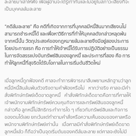
ละลายมาเล่าให้ฟัง เพื่อผู้อ่านจะได้รู้เท่าทันและไม่อยู่ในสภาวะเสี่ยงที่จะ
เป็นบุคคลล้มละลาย
“คดีล้มละลาย” คือ คดีที่เกิดจากการที่บุคคลมีหนี้สินมากเสียจนไม่
สามารถชำระหนี้ได้ และเพื่อหาวิธีการที่ทำให้บุคคลดังกล่าวหลุดพ้น
จากหนี้นั้น วัตถุประสงค์ของกฎหมายล้มละลายจึงมีอยู่สองประการ
โดยประการแรก คือ การทำให้เจ้าหนี้ได้รับการปฏิบัติอย่างเป็นธรรม
ในการจัดสรรแบ่งปันทรัพย์สินของลูกหนี้ และประการที่สอง คือ การ
ทำให้ลูกหนี้ที่สุจริตได้รับโอกาสในการเริ่มต้นชีวิตใหม่
เมื่อลูกหนี้ถูกฟ้องคดี ศาลจะทำการพิจารณาสืบพยานหลักฐานว่าลูก
หนี้มีหนี้สินล้นพ้นตัวจริงตามคำฟ้องหรือไม่ หากว่าจริง ศาลจะมีคำ
สั่งพิทักษ์ทรัพย์เด็ดขาดลูกหนี้ คำสั่งพิทักษ์เด็ดขาดคือการที่ศาลให้
เจ้าพนักงานพิทักษ์ทรัพย์ควบคุมกิจการและทรัพย์สินของลูกหนี้
กล่าวคือ ลูกหนี้ไม่สิทธิกระทำการใด ๆ เกี่ยวกับทรัพย์สินและกิจการ
ของตนได้เลย ยกเว้นแต่ทำตามคำสั่งหรือความเห็นชอบของศาลหรือ
พนักงานพิทักษ์ทรัพย์เท่านั้น เมื่อศาลมีคำสั่งพิทักษ์ทรัพย์เด็ดขาด
ลูกหนี้แล้ว ก็ถือว่าเป็นจุดเริ่มต้นของคดีล้มละลาย แต่ศาลจะยังไม่มี