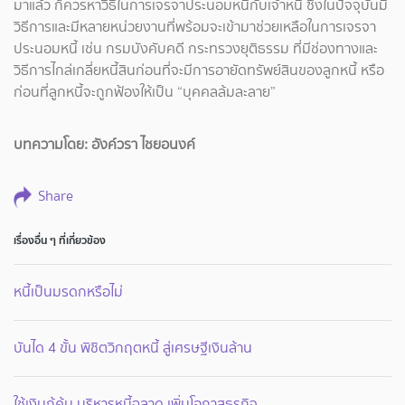
มาแล้ว ก็ควรหาวิธีในการเจรจาประนอมหนี้กับเจ้าหนี้ ซึ่งในปัจจุบันมี
วิธีการและมีหลายหน่วยงานที่พร้อมจะเข้ามาช่วยเหลือในการเจรจา
ประนอมหนี้ เช่น กรมบังคับคดี กระทรวงยุติธรรม ที่มีช่องทางและ
วิธีการไกล่เกลี่ยหนี้สินก่อนที่จะมีการอายัดทรัพย์สินของลูกหนี้ หรือ
ก่อนที่ลูกหนี้จะถูกฟ้องให้เป็น “บุคคลล้มละลาย”
บทความโดย: อังค์วรา ไชยอนงค์
Share
เรื่องอื่น ๆ ที่เกี่ยวข้อง
หนี้เป็นมรดกหรือไม่
บันได 4 ขั้น พิชิตวิกฤตหนี้ สู่เศรษฐีเงินล้าน
ใช้เงินกู้คุ้ม บริหารหนี้ฉลาด เพิ่มโอกาสธุรกิจ