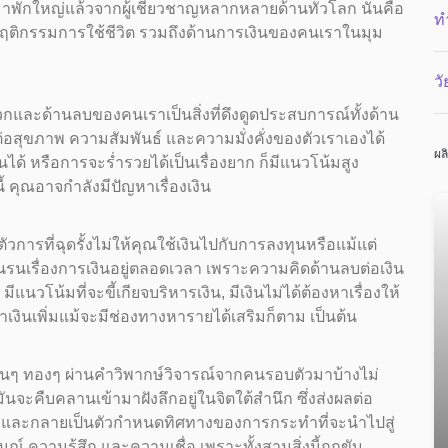
ยมาพักใหญ่แล้วจากผู้เชี่ยวชาญหลากหลายด้านทั่วโลก นั่นคือ
ทำ
ฤติกรรมการใช้ชีวิต รวมถึงด้านการเงินของคนเราในมุม
ว
บวกและด้านลบของคนเราเป็นสิ่งที่ดึงดูดประสบการณ์ทั้งด้าน
่อสุขภาพ ความสัมพันธ์ และความมั่งคั่งของตัวเราเองได้
ผล
นได้ หรือการจะร่ำรวยได้เป็นเรื่องยาก ก็มีแนวโน้มสูง
้ คุณอาจกำลังมีปัญหาเรื่องเงิน
ัวการที่ฉุดรั้งไม่ให้คุณใช้เงินไปกับการลงทุนหรือแม้แต่
นรนเรื่องการเงินอยู่ตลอดเวลา เพราะความคิดด้านลบต่อเงิน
แนวโน้มที่จะขี้เกียจบริหารเงิน, มีเงินไม่ได้ต้องหาเรื่องให้
เงินเพิ่มแม้จะมีช่องทางหารายได้เสริมก็ตาม เป็นต้น
งเงินๆ ทองๆ ผ่านคำวิพากษ์วิจารณ์จากคนรอบตัวมาบ้างไม่
่มันจะคืบคลานเข้ามาฝังลึกอยู่ในจิตใต้สำนึก ซึ่งส่งผลต่อ
คั่ง และกลายเป็นตัวกำหนดทิศทางของการกระทำที่จะนำไปสู่
มณ์ ความรู้สึก และความเชื่อ เพราะทั้งสามสิ่งนี้ถูกขับ