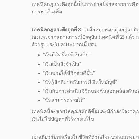
เทคนิคกฎแรงดึงดูดนี้เป็นการย้ายโฟกัสจากการคิ
การหาเงินเพิ่ม
เทคนิคกฎแรงดึงดูดที่ 3
: : เมื่อหยุดหมกมุ่นอยู่แต่
เองและจากสถานการณ์ปัจจุบัน (เทคนิคที่ 2) แล้ว ก
ด้วยรูปประโยคประมาณนี้ เช่น
“ฉันมีสิทธิ์จะมีเงินเก็บ”
“เงินเป็นสิ่งจำเป็น”
“เงินช่วยให้ชีวิตฉันดีขึ้น”
“ฉันรู้สึกดีมากกับการมีเงินในบัญชี”
“เงินกับการดำเนินชีวิตของฉันสอดคล้องกันอย่
“ฉันสามารถรวยได้”
เทคนิคนี้จะช่วยให้คุณรู้สึกดีขึ้นและมีกำลังใจว
เงินไม่ใช่ปัญหาที่ไร้ทางแก้ไข
เช่นเดียวกับทุกเรื่องในชีวิตที่ล้วนมีมุมบวกและม