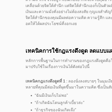
เคลื่อนด้วยจิตใต้สำนึก แต่จิตใต้สำนึกเองก็เป็นตัวผล
เงินและความมั่งคั่งอย่างไม่ต้องสงสัย กุญแจสำคัญจึ
จิตใต้สำนึกของคุณมีผลต่อความคิด ความรู้สึก และค
อดให้ได้ผลประโยชน์ที่งอกเงย
เทคนิคการใช้กฎแรงดึงดูด ลดแบบแผน
หลักการพื้นฐานในการทำงานของกฎแรงดึงดูดคือโฟกัส
มาปรับใช้ในเรื่องการเงินได้ดังต่อไปนี้
เทคนิคกฎแรงดึงดูดที่ 1
: ลองนั่งลงสบายๆ ในมุมเงี
หลายที่คุณมีต่อเงินที่ผุดขึ้นมาในความคิด ซึ่งเป็
“ฉันมีเงินเก็บไม่พอ”
“ถ้าเกิดฉันโดนลูกค้าเบี้ยวล่ะ”
“ถ้าธุรกิจของฉันเกิดเจ๊ง”