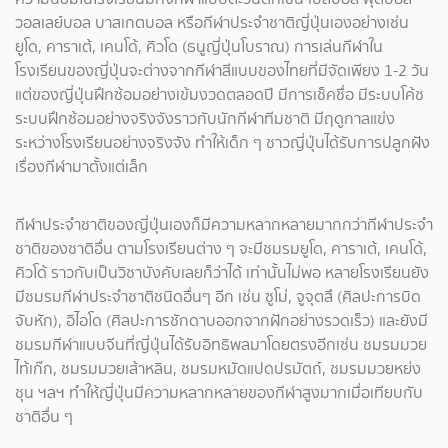
วอลเลย์บอล บาสเกตบอล หรือกีฬาประจำชาติญี่ปุ่นเองอย่างเช่น
ยูโด, คาราเต้, เคนโด้, คิวโด (ธนูญี่ปุ่นโบราณ) การเล่นกีฬาใน
โรงเรียนของญี่ปุ่นจะต่างจากกีฬาสีแบบของไทยที่มีจัดเพียง 1-2 วัน
แต่ของญี่ปุ่นฝึกซ้อมอย่างเข้มงวดตลอดปี มีการเช็คชื่อ มีระบบโค้ช
ระบบฝึกซ้อมอย่างจริงจังราวกับนักกีฬาทีมชาติ มีฤดูกาลแข่ง
ระหว่างโรงเรียนอย่างจริงจัง ทำให้เด็ก ๆ ชาวญี่ปุ่นได้รับการปลูกฝัง
เรื่องกีฬามาตั้งแต่เล็ก
กีฬาประจำชาติของญี่ปุ่นเองก็มีความหลากหลายมากกว่ากีฬาประจำ
ชาติของชาติอื่น ตามโรงเรียนต่าง ๆ จะมีชมรมยูโด, คาราเต้, เคนโด้,
คิวโด้ ราวกับเป็นวิชาบังคับเลยก็ว่าได้ เท่านั้นไม่พอ หลายโรงเรียนยัง
มีชมรมกีฬาประจำชาติชนิดอื่นๆ อีก เช่น ซูโม่, จูจุตสึ (ศิลปะการบิด
จับหัก), อิไอโด (ศิลปะการชักดาบออกจากฝักอย่างรวดเร็ว) และยังมี
ชมรมกีฬาแบบจีนที่ญี่ปุ่นได้รับอิทธิพลมาโดยตรงอีกเช่น ชมรมมวย
ไท้เก๊ก, ชมรมมวยเส้าหลิน, ชมรมหมัดแปดปรมัตถ์, ชมรมมวยหย่ง
ชุน ฯลฯ ทำให้ญี่ปุ่นมีความหลากหลายของกีฬาสูงมากเมื่อเทียบกับ
ชาติอื่น ๆ