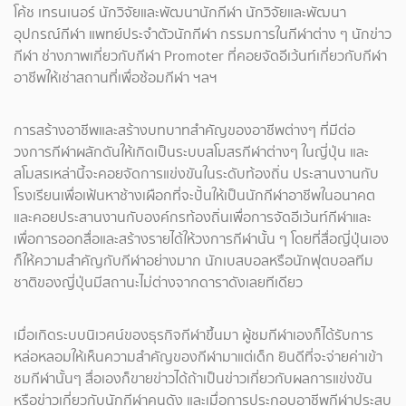
โค้ช เทรนเนอร์ นักวิจัยและพัฒนานักกีฬา นักวิจัยและพัฒนา
อุปกรณ์กีฬา แพทย์ประจำตัวนักกีฬา กรรมการในกีฬาต่าง ๆ นักข่าว
กีฬา ช่างภาพเกี่ยวกับกีฬา Promoter ที่คอยจัดอีเว้นท์เกี่ยวกับกีฬา
อาชีพให้เช่าสถานที่เพื่อซ้อมกีฬา ฯลฯ
การสร้างอาชีพและสร้างบทบาทสำคัญของอาชีพต่างๆ ที่มีต่อ
วงการกีฬาผลักดันให้เกิดเป็นระบบสโมสรกีฬาต่างๆ ในญี่ปุ่น และ
สโมสรเหล่านี้จะคอยจัดการแข่งขันในระดับท้องถิ่น ประสานงานกับ
โรงเรียนเพื่อเฟ้นหาช้างเผือกที่จะปั้นให้เป็นนักกีฬาอาชีพในอนาคต
และคอยประสานงานกับองค์กรท้องถิ่นเพื่อการจัดอีเว้นท์กีฬาและ
เพื่อการออกสื่อและสร้างรายได้ให้วงการกีฬานั้น ๆ โดยที่สื่อญี่ปุ่นเอง
ก็ให้ความสำคัญกับกีฬาอย่างมาก นักเบสบอลหรือนักฟุตบอลทีม
ชาติของญี่ปุ่นมีสถานะไม่ต่างจากดาราดังเลยทีเดียว
เมื่อเกิดระบบนิเวศน์ของธุรกิจกีฬาขึ้นมา ผู้ชมกีฬาเองก็ได้รับการ
หล่อหลอมให้เห็นความสำคัญของกีฬามาแต่เด็ก ยินดีที่จะจ่ายค่าเข้า
ชมกีฬานั้นๆ สื่อเองก็ขายข่าวได้ถ้าเป็นข่าวเกี่ยวกับผลการแข่งขัน
หรือข่าวเกี่ยวกับนักกีฬาคนดัง และเมื่อการประกอบอาชีพกีฬาประสบ