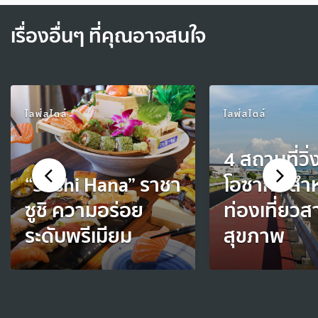
เรื่องอื่นๆ ที่คุณอาจสนใจ
ไลฟ์สไตล์
ไลฟ์สไตล์
4 สถานที่วิ่
“Sushi Hana” ราชา
โอซาก้า สำห
ซูชิ ความอร่อย
ท่องเที่ยวส
ระดับพรีเมียม
สุขภาพ