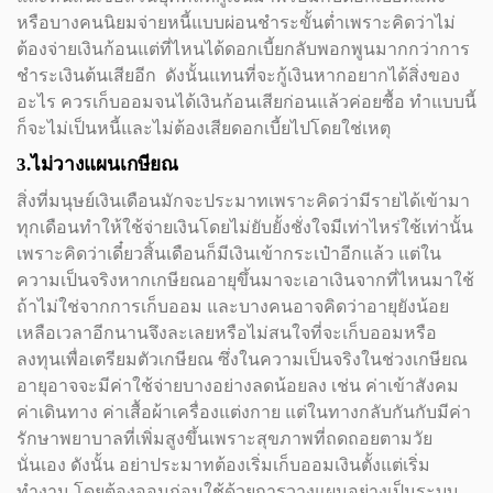
หรือบางคนนิยมจ่ายหนี้แบบผ่อนชำระขั้นต่ำเพราะคิดว่าไม่
ต้องจ่ายเงินก้อนแต่ที่ไหนได้ดอกเบี้ยกลับพอกพูนมากกว่าการ
ชำระเงินต้นเสียอีก ดังนั้นแทนที่จะกู้เงินหากอยากได้สิ่งของ
อะไร ควรเก็บออมจนได้เงินก้อนเสียก่อนแล้วค่อยซื้อ ทำแบบนี้
ก็จะไม่เป็นหนี้และไม่ต้องเสียดอกเบี้ยไปโดยใช่เหตุ
3.ไม่วางแผนเกษียณ
สิ่งที่มนุษย์เงินเดือนมักจะประมาทเพราะคิดว่ามีรายได้เข้ามา
ทุกเดือนทำให้ใช้จ่ายเงินโดยไม่ยับยั้งชั่งใจมีเท่าไหร่ใช้เท่านั้น
เพราะคิดว่าเดี๋ยวสิ้นเดือนก็มีเงินเข้ากระเป๋าอีกแล้ว แต่ใน
ความเป็นจริงหากเกษียณอายุขึ้นมาจะเอาเงินจากที่ไหนมาใช้
ถ้าไม่ใช่จากการเก็บออม และบางคนอาจคิดว่าอายุยังน้อย
เหลือเวลาอีกนานจึงละเลยหรือไม่สนใจที่จะเก็บออมหรือ
ลงทุนเพื่อเตรียมตัวเกษียณ ซึ่งในความเป็นจริงในช่วงเกษียณ
อายุอาจจะมีค่าใช้จ่ายบางอย่างลดน้อยลง เช่น ค่าเข้าสังคม
ค่าเดินทาง ค่าเสื้อผ้าเครื่องแต่งกาย แต่ในทางกลับกันกับมีค่า
รักษาพยาบาลที่เพิ่มสูงขึ้นเพราะสุขภาพที่ถดถอยตามวัย
นั่นเอง ดังนั้น อย่าประมาทต้องเริ่มเก็บออมเงินตั้งแต่เริ่ม
ทำงาน โดยต้องออมก่อนใช้ด้วยการวางแผนอย่างเป็นระบบ