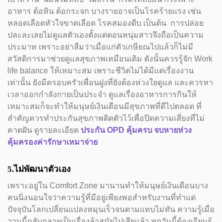
อาหาร ต้อหิน ต้อกระจก บางรายอาจเป็นโรคร้ายแรง เช่น
หลอดเลือดหัวใจขาดเลือด โรคสมองตีบ เป็นต้น การปล่อย
ปละละเลยไม่ดูแลตัวเองตั้งแต่ตอนหนุ่มสาวจึงถือเป็นความ
ประมาท เพราะอย่าลืมว่าเมื่อแก่ตัวเกษียณไปแล้วก็ไม่มี
สวัสดิการมาช่วยดูแลสุขภาพเหมือนเดิม ดังนั้นควรรู้จัก Work
life balance ให้เหมาะสม เพราะชีวิตไม่ได้มีแต่เรื่องงาน
เท่านั้น ยังมีครอบครัวเพื่อนฝูงที่ยังต้องห่วงใยดูแล และควรหา
เวลาออกกำลังกายเป็นประจำ ดูแลเรื่องอาหารการกินให้
เหมาะสมก็จะทำให้มนุษย์เงินเดือนมีสุขภาพที่ดีไปตลอด ที่
สำคัญควรทำประกันสุขภาพติดตัวไว้เพื่อปิดความเสี่ยงที่ไม่
คาดฝัน ดูรายละเอียด
ประกัน OPD คุ้มครบ จบหายห่วง
คุ้มครองค่ารักษาเหมาจ่าย
5.ไม่พัฒนาตัวเอง
เพราะอยู่ใน Comfort Zone มานานทำให้มนุษย์เงินเดือนบาง
คนนิ่งนอนใจว่าความรู้ที่มีอยู่เพียงพอสำหรับงานที่ทำแต่
ปัจจุบันโลกเปลี่ยนแปลงหมุนเร็วจนตามแทบไม่ทัน ความรู้เมื่อ
วานนี้กลับกลายเป็นเรื่องล้าสมัยไปเสียแล้ว ทุกวันนี้ต้องเรียนรู้