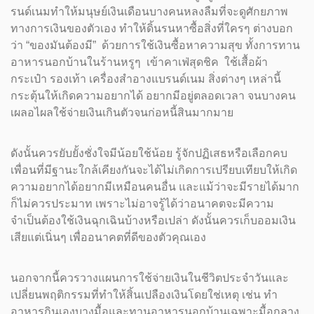
รนด์เนมทำให้มนุษย์เงินเดือนบางคนหลงลืมที่จะดูศักยภาพ
ทางการเงินของตัวเอง ทำให้ดิ้นรนหาซื้อสิ่งที่ใครๆ ต่างบอก
ว่า “ของมันต้องมี” ด้วยการใช้เงินซื้อหาความสุข ทั้งการทาน
อาหารนอกบ้านในร้านหรูๆ เข้าคาเฟ่สุดชิค ใช้เสื้อผ้า
กระเป๋า รองเท้า เครื่องสำอางแบรนด์เนม สิ่งต่างๆ เหล่านี้
กระตุ้นให้เกิดความอยากได้ อยากมีอยู่ตลอดเวลา จนบางคน
เผลอไผลใช้จ่ายเงินเกินตัวจนก่อหนี้สินมากมาย
ดังนั้นควรยับยั้งชั่งใจมีน้อยใช้น้อย รู้จักปฏิเสธหรือเลือกคบ
เพื่อนที่มีฐานะใกล้เคียงกันจะได้ไม่เกิดการเปรียบเทียบให้เกิด
ความอยากได้อยากมีเหมือนคนอื่น และแม้ว่าจะมีรายได้มาก
ก็ไม่ควรประมาท เพราะไม่อาจรู้ได้ว่าอนาคตจะมีความ
จำเป็นต้องใช้เงินฉุกเฉินบ้างหรือเปล่า ดังนั้นควรเก็บออมเงิน
เสียแต่เนิ่นๆ เพื่ออนาคตที่ดีของตัวคุณเอง
นอกจากนี้ควรวางแผนการใช้จ่ายเงินในชีวิตประจำวันและ
เปลี่ยนพฤติกรรมที่ทำให้สิ้นเปลืองเงินโดยใช่เหตุ เช่น ทำ
อาหารกินเองบางมื้อและทานอาหารนอกบ้านเฉพาะมื้อกลาง