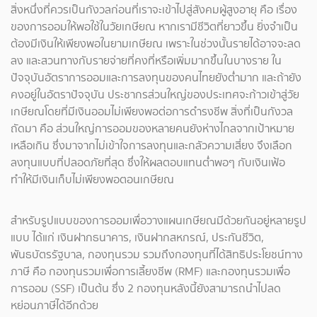
สิ่งหนึ่งที่ควรเป็นกังวลก่อนที่เราจะเข้าไปสู่สังคมผู้สูงอายุ คือ เรื่อง
ของการออมให้พอใช้ในวัยเกษียณ หากเรามีชีวิตที่ยาวขึ้น ยิ่งจำเป็น
ต้องมีเงินให้เพียงพอในยามเกษียณ เพราะในช่วงนั้นรายได้อาจจะลด
ลง และสวนทางกับรายจ่ายที่คงที่หรือเพิ่มมากขึ้นในบางราย ใน
ปัจจุบันอัตราการออมและการลงทุนของคนไทยยังต่ำมาก และถ้ายัง
คงอยู่ในอัตราปัจจุบัน ประชากรส่วนใหญ่ของประเทศจะก้าวเข้าสู่วัย
เกษียณโดยที่มีเงินออมไม่เพียงพอต่อการดำรงชีพ สิ่งที่เป็นกังวล
ถัดมา คือ ส่วนใหญ่การออมของหลายคนยังห่างไกลจากเป้าหมาย
เหลือเกิน ซึ่งมาจากไม่เข้าใจการลงทุนและกลัวความเสี่ยง จึงเลือก
ลงทุนแบบที่ปลอดภัยที่สุด ซึ่งให้ผลตอบแทนต่ำพอๆ กับเงินเฟ้อ
ทำให้มีเงินเก็บไม่เพียงพอตอนเกษียณ
สำหรับรูปแบบของการออมเพื่อวางแผนเกษียณมีด้วยกันอยู่หลายรูป
แบบ ได้แก่ เงินฝากธนาคาร, เงินฝากสหกรณ์, ประกันชีวิต,
พันธบัตรรัฐบาล, กองทุนรวม รวมถึงกองทุนที่ได้สิทธิประโยชน์ทาง
ภาษี คือ กองทุนรวมเพื่อการเลี้ยงชีพ (RMF) และกองทุนรวมเพื่อ
การออม (SSF) เป็นต้น ซึ่ง 2 กองทุนหลังนี้ยังสามารถนำไปลด
หย่อนภาษีได้อีกด้วย