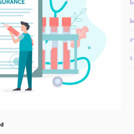
ใจ
ใค
จ่
5 
rd