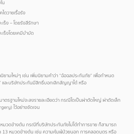
ยใน
ไตวายเรื้อรัง
เร็ง – โดยรังสีรักษา
ะเร็งโดยเคมีบำบัด
ิยามใหม่ๆ เช่น เพิ่มนิยามคำว่า “ฉ้อฉลประกันภัย” เพื่อกำหนด
ง” และบริษัทประกันมีสิทธิ์บอกเลิกสัญญาได้ หรือ
ต่มาตรฐานใหม่จะลงรายละเอียดว่า กรณีใดเป็นผ่าตัดใหญ่ ผ่าตัดเล็ก
urgery) ไว้อย่างชัดเจน
มวดข้างต้น กรณีที่บริษัทประกันภัยไม่ได้ทำการขาย ก็สามารถ
าก 13 หมวดข้างต้น เช่น ความคุ้มผู้ป่วยนอก การคลอดบุตร หรือ