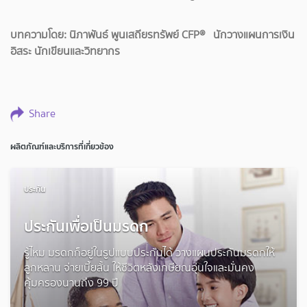
บทความโดย: นิภาพันธ์ พูนเสถียรทรัพย์ CFP® นักวางแผนการเงิน
อิสระ นักเขียนและวิทยากร
Share
ผลิตภัณฑ์และบริการที่เกี่ยวข้อง
ประกัน
ประกันเพื่อเป็นมรดก
รู้ไหม มรดกก็อยู่ในรูปแบบประกันได้ วางแผนประกันมรดกให้
ลูกหลาน จ่ายเบี้ยสั้น ให้ชีวิตหลังเกษียณอุ่นใจและมั่นคง
คุ้มครองนานถึง 99 ปี