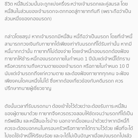
ชีวิต หนี้สินร่วมนั้นจะถูกแบ่งครึ่งระหว่างเจ้ามรดกและคู่สมรส โดย
หนี้สินในส่วนของเจ้ามรดกจะตกทอดสู่ทายาททันที (เพราะถือว่าเป็น
ส่วนหนึ่งของกองมรดก)
กล่าวโดยสรุป หากเจ้ามรดกมีหนี้สิน หนี้ถือว่าเป็นมรดก โดยที่เจ้าหนี้
สามารถทวงเงินกับทายาทได้เพียงเท่ากับมรดกที่ได้รับเท่านั้น หากมี
หนี้มากกว่านั้น ทายาทก็ไม่ต้องจ่าย โดยเจ้าหนี้กองมรดกต้องฟ้อง
ทายาทให้ชำระหนี้กองมรดกภายในกำหนด 1 ปีนับแต่เจ้าหนี้ได้ทราบ
หรือควรทราบถึงความตายของเจ้ามรดก หรือภายในกำหนด 10 ปี
นับแต่เจ้ามรดกถึงแก่ความตาย และต้องฟ้องทายาททุกคน จะฟ้อง
เพียงคนใดคนหนึ่งไม่ได้ ซึ่งหากต้องเกี่ยวข้องกับคดีมรดก ควร
ปรึกษาทนายผู้เชี่ยวชาญ
ดังนั้นเวลาที่รับมรดกมา ต้องเข้าใจไว้ด้วยว่าจะต้องรับภาระหนี้สิน
ของผู้ตายมาด้วย ทายาทจึงควรตรวจสอบให้ชัดเจนว่ามรดกที่ได้เป็น
ทรัพย์สิน และหนี้สินอะไรบ้าง นอกจากนี้ขอแนะนำด้วยว่าหากมีหนี้ก็
ควรจะต้องบอกคนในครอบครัวหรือทายาทได้ทราบไว้ด้วย เพื่อที่จะได้
ไปชดใช้เจ้าหนี้ให้เรียบร้อย และจะได้ไม่เป็นปัญหาเมื่อแบ่งมรดกไปแล้ว