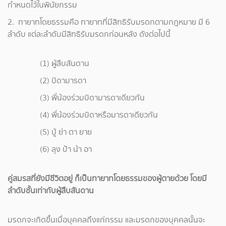
กำหนดไว้ในพินัยกรรม
2. ทายาทโดยธรรมคือ ทายาทที่มีสิทธิรับมรดกตามกฎหมาย มี 6
ลำดับ แต่ละลำดับมีสิทธิรับมรดกก่อนหลัง ดังต่อไปนี้
(1) ผู้สืบสันดาน
(2) บิดามารดา
(3) พี่น้องร่วมบิดามารดาเดียวกัน
(4) พี่น้องร่วมบิดาหรือมารดาเดียวกัน
(5) ปู่ ย่า ตา ยาย
(6) ลุง ป้า น้า อา
คู่สมรสที่ยังมีชีวิตอยู่ ก็เป็นทายาทโดยธรรมของผู้ตายด้วย โดยมี
ลำดับชั้นเท่ากับผู้สืบสันดาน
มรดกจะเกิดขึ้นเมื่อบุคคลถึงแก่กรรม และมรดกของบุคคลนั้นจะ