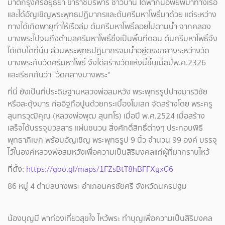
มาตีกรุงศรีอยุธยา ข้าราชบริพาร ชาวบ้าน ได้พากันอพยพมาทางเรือ
และได้อัญเชิญพระพุทธปฏิมากรและต้นศรีมหาโพธิ์มาด้วย แต่ระหว่าง
ทางได้เกิดพายุทำให้เรือล่ม ต้นศรีมหาโพธิ์ลอยไปตามน้ำ จากคลอง
บางพระไปจนถึงตำบลศรีมหาโพธิ์ซึ่งเป็นพื้นที่ดอน ต้นศรีมหาโพธิ์จึง
ได้เติบโตที่นั่น ส่วนพระพุทธปฏิมากรจมน้ำอยู่ตรงกลางระหว่างวัด
บางพระกับวัดศรีมหาโพธิ์ จึงได้สร้างวัดแห่งนี้ขึ้นเมื่อปีพ.ศ.2326
และเรียกกันว่า "วัดกลางบางพระ"
ที่นี่ ยังเป็นที่ประดิษฐานหลวงพ่อสมหวัง พระพุทธรูปปางมารวิชัย
หรือสะดุ้งมาร ก่ออิฐถือปูนด้วยกระเบื้องโมเสก จัดสร้างโดย พระครู
สุนทรวุฒิคุณ (หลวงพ่อพุฒ สุนทโร) เมื่อปี พ.ศ.2524 เมื่อสร้าง
เสร็จได้บรรจุมวลสาร แผ่นชนวน สิ่งศักดิ์สิทธิ์ต่างๆ ประกอบพิธี
พุทธาภิเษก พร้อมอัญเชิญ พระพุทธรูป 9 นิ้ว จำนวน 99 องค์ บรรจุ
ไวัในองค์หลวงพ่อสมหวังเพื่อความเป็นสิริมงคลแก่ผู้ที่มากราบไหว้
ที่ตั้ง:
https://goo.gl/maps/1FZsBtT8hBFFXyxG6
86 หมู่ 4 ตำบลบางพระ อำเภอนครชัยศรี จังหวัดนครปฐม
น้องบุญมี พาท่องเที่ยวสุขใจ ไหว้พระ ทำบุญเพื่อความเป็นสิริมงคล