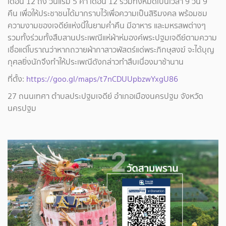
เดือน 12 ถึง วันแรม 5 ค่ำ เดือน 12 รวมทั้งหมดเป็นเวลา 9 วัน 9
คืน เพื่อให้ประชาชนได้มากราบไว้เพื่อความเป็นสิริมงคล พร้อมชม
ความงามของเจดีย์แห่งนี้ในยามค่ำคืน มีอาหาร และมหรสพต่างๆ
รวมทั้งร่วมทั้งสืบสานประเพณีแห่ผ้าห่มองค์พระปฐมเจดีย์ตามความ
เชื่อแต่โบราณว่าหากถวายผ้ากาสาวพัสตร์แด่พระภิกษุสงฆ์ จะได้บุญ
กุศลยิ่งนักจึงทำให้ประเพณีดังกล่าวทำสืบเนื่องมาช้านาน
ที่ตั้ง:
https://goo.gl/maps/t7nCDUUpbzwYxgU86
27 ถนนเทศา ตำบลประปฐมเจดีย์ อำเภอเมืองนครปฐม จังหวัด
นครปฐม