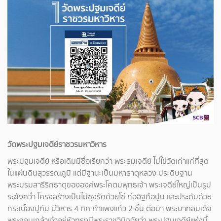
วัดพระปฐมเจดีย์ราชวรมหาวิหาร
พระปฐมเจดีย์ หรือเดิมมีชื่อเรียกว่า พระธมเจดีย์ ไม่ใช่วัดเก่าแก่ที่สุด
ในแผ่นดินสุวรรณภูมิ แต่มีฐานะเป็นมหาธาตุหลวง ประดิษฐาน
พระบรมสารีริกธาตุขององค์พระโคตมพุทธเจ้า พระเจดีย์ใหญ่เป็นรูป
ระฆังคว่ำ โครงสร้างเป็นไม้ซุงรัดด้วยโซ่ ก่ออิฐถือปูน และประดับด้วย
กระเบื้องปูทับ มีวิหาร 4 ทิศ กำแพงแก้ว 2 ชั้น ต่อมา พระบาทสมเด็จ
พระจอมเกล้าเจ้าอยู่หัวทรงมีพระราชวินิจฉัยว่า พระปฐมเจดีย์แห่งนี้