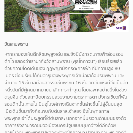
วัดสามพราน
หากเรามองเห็นตึกสีชมพูสูงเด่น และยังมีมังกรตะกายฟ้าล้อมรอบ
ตึกไว้ แสดงว่าเรามาถึงวัดสามพราน (พุธโทภาวนา) เรียบร้อยแล้ว
ด้วยความโดดเด่นของ กุฏิพญามังกรตะกายฟ้า ที่มีความสูง 80
เมตร ซึ่งเปรียบได้กับอายุของพระพุทธเจ้าเมื่อเสด็จปรินิพพาน และ
จำนวน 16 ชั้น เสมือนสวรรค์ชั้นพรหม 16 ชั้น วัดจีนแห่งนี้จึงเป็นอีก
หนึ่งวัดที่มีผู้คนมากมายมาสักการะทำบุญ โดยเฉพาะอย่างยิ่งในช่วง
ตรุษจีน ด้วยสถาปัตยกรรมสวยงามงามตระการตา มังกรเขียวที่พัน
รอบตึกนั้น ภายในเป็นอุโมงค์ทางเดินจากชั้นล่างขึ้นไปสู่ชั้นบนสุด
เมื่อเดินขึ้นมาถึงก็จะพบกับต้นสาละจำลอง ซึ่งในพุทธกาล
พระพุทธเจ้าได้ประสูติที่ใต้ต้นสาละ นอกจากนี้บริเวณด้านบนของตัว
อาคารยังสามารถชมวิวเมืองนครปฐมแบบมุมกว้างได้อีกด้วย
ภายในวัดมีพระพุทธรูปหลวงพ่อพุทโธภาวนา ปางประทานพร องค์สี