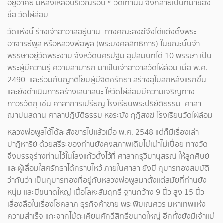
อยู่อาศัย มีหลงเหลือบริเวณรอบ ๆ วัดเท่านั้น จึงกลายเป็นที่มาของ
ชื่อ วัดไผ่ล้อม
วัดแห่งนี้ ร้างเจ้าอาวาสอยู่นาน ทางคณะสงฆ์จึงได้แต่งตั้งพระ
อาจารย์พูล หรือหลวงพ่อพูล (พระมงคลสิทธิการ) ในขณะนั้นจำ
พรรษาอยู่วัดพระงาม จังหวัดนครปฐม อุปสมบทได้ 10 พรรษา เป็น
พระผู้มีความรู้ ความสามารถ มาเป็นเจ้าอาวาสวัดไผ่ล้อม เมื่อ พ.ศ.
2490 และร่วมกับญาติโยมผู้มีจิตศรัทธา สร้างอุโบสถหลังแรกขึ้น
และยังดำเนินการสร้างเสนาสนะ ให้วัดไผ่ล้อมมีความเจริญทาง
ถาวรวัตถุ เช่น ศาลาการเปรียญ โรงเรียนพระปริยัติธรรม ศาลา
ฌาปนสถาน ศาลาปฏิบัติธรรม หอระฆัง กุฏิสงฆ์ โรงเรียนวัดไผ่ล้อม
หลวงพ่อพูลได้ได้ละสังขารไปแล้วเมื่อ พ.ศ. 2548 แต่ก็มีเรื่องเล่า
ปาฏิหาริย์ ด้วยสรีระของท่านยังคงสภาพเดิมไม่เน่าไม่เปื่อย ทางวัด
จึงบรรจุร่างท่านไว้ในโลงแก้วตั้งไว้ที่ ศาลากรุวิมานุสรณ์ ให้ลูกศิษย์
และผู้เลื่อมใสศรัทธาได้กราบไหว้ ภายในศาลา ยังมี กุมารทองสมบัติ
ว่ากันว่า เป็นกุมารทองที่อยู่กับหลวงพ่อพูลมาตั้งแต่สมัยที่ท่านยัง
หนุ่ม และมีขนาดใหญ่ เนื้อโลหะสัมฤทธิ์ ฐานกว้าง 9 นิ้ว สูง 15 นิ้ว
เลื่องลือในเรื่องโชคลาภ ธุรกิจค้าขาย พระพิฆเณศวร มหาเทพแห่ง
ความสำเร็จ แกะจากไม้ตะเคียนศักดิ์สิทธิ์ขนาดใหญ่ อีกทั้งยังมีเจ้าแม่