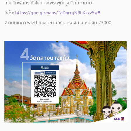
กวนอิมพันกร หัวโขน และพระพุทธรูปอีกมากมาย
ที่ตั้ง:
https://goo.gl/maps/TaDnrryN8LXkzv5w8
2 ถนนเทศา พระปฐมเจดีย์ เมืองนครปฐม นครปฐม 73000