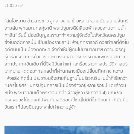
21-01-2564
“ส้มโอหวาน ข้าวสารขาว ลูกสาวงาม ข้าวหลามหวานมัน สนามจันทร์
งามล้น พุทธมณฑลคู่ธานี พระปฐมเจดีย์เสียดฟ้า สวยงามตาแม่น้ำ
ท่าจีน” วันนี้ น้องมีบุญจะพามาทำความรู้จักวัดในจังหวัดนครปฐม
ซึ่งในอดีตกาลนั้น เป็นเมืองราชธานีแห่งยุคทรารวดี ด้วยทำเลที่ตั้งใน
อดีตนั้นเป็นเมืองติดทะเล จึงทำให้มีผู้คนไปมามากมาย ความเจริญ
รุ่งเรืองจากการค้าขาย และการรับเอาอารยธรรม และพุทธศาสนามา
จากประเทศอินเดีย ที่นี่จึงมีวัดเก่าแก่ และเรื่องราวทางประวัติศาสตร์
มากมาย แต่ต่อมากระแสน้ำที่ผ่านกลางเมืองเปลี่ยนทิศทาง ความ
แห้งแล้งเกิดขึ้น ประชาชนจึงย้ายถิ่นฐานไปบริเวณริมแม่น้ำที่เรียกว่า
“นครไชยศรี” นครปฐมกลายเป็นเมืองร้างอยู่หลายร้อยปี แต่แล้ววัน
หนึ่ง พระบาทสมเด็จพระจอมเกล้าเจ้าอยู่หัว (รัชกาลที่ 4) ขณะยัง
ทรงผนวชได้ธุดงค์ไปพบกับเจดีย์องค์ใหญ่ไม่มีที่ใดเทียบเท่า ที่นั่นคือ
วัดแรกที่น้องมีบุญจะพาไปทำความรู้จัก