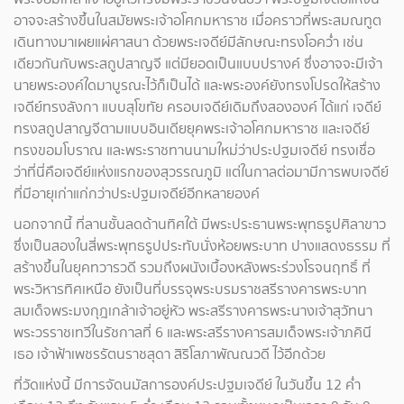
อาจจะสร้างขึ้นในสมัยพระเจ้าอโศกมหาราช เมื่อคราวที่พระสมณทูต
เดินทางมาเผยแผ่ศาสนา ด้วยพระเจดีย์มีลักษณะทรงโอคว่ำ เช่น
เดียวกันกับพระสถูปสาญจี แต่มียอดเป็นแบบปรางค์ ซึ่งอาจจะมีเจ้า
นายพระองค์ใดมาบูรณะไว้ก็เป็นได้ และพระองค์ยังทรงโปรดให้สร้าง
เจดีย์ทรงลังกา แบบสุโขทัย ครอบเจดีย์เดิมถึงสององค์ ได้แก่ เจดีย์
ทรงสถูปสาญจีตามแบบอินเดียยุคพระเจ้าอโศกมหาราช และเจดีย์
ทรงขอมโบราณ และพระราชทานนามใหม่ว่าประปฐมเจดีย์ ทรงเชื่อ
ว่าที่นี่คือเจดีย์แห่งแรกของสุวรรณภูมิ แต่ในกาลต่อมามีการพบเจดีย์
ที่มีอายุเก่าแก่กว่าประปฐมเจดีย์อีกหลายองค์
นอกจากนี้ ที่ลานชั้นลดด้านทิศใต้ มีพระประธานพระพุทธรูปศิลาขาว
ซึ่งเป็นสองในสี่พระพุทธรูปประทับนั่งห้อยพระบาท ปางแสดงธรรม ที่
สร้างขึ้นในยุคทวารวดี รวมถึงผนังเบื้องหลังพระร่วงโรจนฤทธิ์ ที่
พระวิหารทิศเหนือ ยังเป็นที่บรรจุพระบรมราชสรีรางคารพระบาท
สมเด็จพระมงกุฎเกล้าเจ้าอยู่หัว พระสรีรางคารพระนางเจ้าสุวัทนา
พระวรราชเทวีในรัชกาลที่ 6 และพระสรีรางคารสมเด็จพระเจ้าภคินี
เธอ เจ้าฟ้าเพชรรัตนราชสุดา สิริโสภาพัณณวดี ไว้อีกด้วย
ที่วัดแห่งนี้ มีการจัดนมัสการองค์ประปฐมเจดีย์ ในวันขึ้น 12 ค่ำ