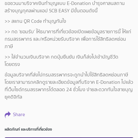
ขอชวนมาบริจาคเงินทำบุญแบบ E-Donation บำรุงศาสนสถาน
สร้างบุญกุศลผ่านแอป SCB EASY มีขั้นตอนดังนี้
>> สแกน QR Code ทำบุญทันใจ
>> กด ‘ยอมรับ’ ให้ธนาคารที่เกี่ยวข้องเปิดเผยข้อมูลรายการนี้ ให้แก่
กรมสรรพากร และ/หรือหน่วยรับบริจาค เพื่อการใช้สิทธิลดหย่อน
ภาษี
>> ใส่จำนวนเงินบริจาค กดปุ่มยืนยัน เงินก็ส่งไปเข้าบัญชีวัด
โดยตรง
ข้อมูลบริจาคที่ส่งไปกรมสรรพากรจะถูกนำไปใช้สิทธิลดหย่อนภาษี
โดยเราสามารถคลิกดูรายละเอียดข้อมูลที่บริจาค E-Donation ไปแล้ว
ที่เว็บไซต์กรมสรรพากรได้ตลอด 24 ชั่วโมง ง่ายสะดวกทันใจสายบุญ
ยุคดิจิทัล
Share
ผลิตภัณฑ์ และบริการที่เกี่ยวข้อง