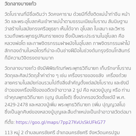
วัดกลางบางแก้ว
วัดโบราณที่มีชื่อเดิมว่า วัดคงคาราม ด้วยมีที่ตั้งติดแม่น้ำท่าจีน หน้า
วัด และพระอุโบสถหันเข้าหาแม่น้ำตามธรรมเนียมโบราณ สันนิษฐาน
ว่าสร้างในสมัยกรงศรีอยุธยา เห็นได้จาก อุโบสถ ใบเสมา และวิหาร
รวมถึงพระพุทธรูปหินทรายแดง ซึ่งเป็นพระประธานในอุโบสถ คือ
หลวงพ่อโต และภาพจิตรกรรมฝาผนังในอุโบสถ ภาพจิตรกรรมฝาไม้
สักทองด้านในหอไตรที่น่าจะเป็นช่างฝีมือในช่วงต้นกรุงรัตนโกสินทร์
ก็มีความวิจิตรงดงามมาก
วัดกลางบางแก้ว ยังมีพิพิธภัณฑ์พระพุทธวิถีนายก เก็บรักษาโบราณ
วัตถุและศิลปวัตถุล้ำค่าต่าง ๆ เช่น เครื่องรางของขลัง เครื่องถ้วย
ลายครามในสมัยก่อนรวมไปถึงสิ่งสำคัญตั้งแต่สมัยโบราณ และยังมี
ข้าวของเครื่องใช้ของอดีตเจ้าอาวาส 2 รูป คือ หลวงปู่บุญ หรือ ท่าน
เจ้าคุณพุทธวิถีนายก (บุญ ขันธโชติ) ซึ่งปกครองวัดตั้งแต่ปี พ.ศ.
2429-2478 และหลวงปู่เพิ่ม พระพุทธวิถีนายก (เพิ่ม ปุญญวสโน)
ซึ่งเป็นลูกศิษย์ของหลวงปู่บุญและสืบตำแหน่งเป็นเจ้าอาวาสวัดต่อมา
ที่ตั้ง:
https://goo.gl/maps/7pp27KvUsSkUFkG77
113 หมู่ 2 ตำบลนครชัยศรี อำเภอนครชัยศรี จังหวัดนครปฐม