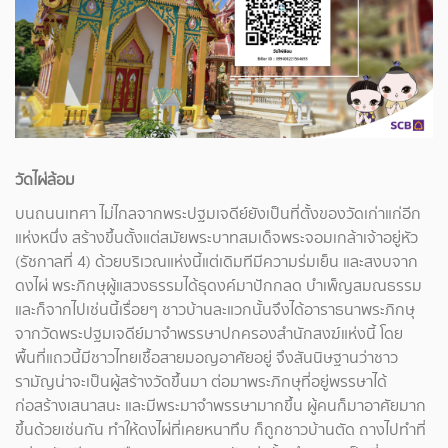
วัดไผ่ล้อม
บนถนนเทศา ไม่ไกลจากพระปฐมเจดีย์ยังเป็นที่ตั้งของวัดเก่าแก่อีก
แห่งหนึ่ง สร้างขึ้นตั้งแต่สมัยพระบาทสมเด็จพระจอมเกล้าเจ้าอยู่หัว
(รัชกาลที่ 4) ด้วยบริเวณแห่งนี้แต่เดิมทีมีความร่มเย็น และสงบจาก
ดงไผ่ พระภิกษุผู้แสวงธรรมได้ธุดงค์มาปักกลด บำเพ็ญสมณธรรม
และก็จากไปเช่นนี้เรื่อยๆ ชาวบ้านละแวกนั้นจึงได้อาราธนาพระภิกษุ
จากวัดพระปฐมเจดีย์มาจำพรรษาปกครองสำนักสงฆ์แห่งนี้ โดย
พื้นที่แถวนี้มีชาวไทยเชื้อสายมอญอาศัยอยู่ จึงสันนิษฐานว่าชาว
รามัญน่าจะเป็นผู้สร้างวัดขึ้นมา ต่อมาพระภิกษุที่อยู่พรรษาได้
ก่อสร้างเสนาสนะ และมีพระมาจำพรรษามากขึ้น ผู้คนก็มาอาศัยมาก
ขึ้นด้วยเช่นกัน ทำให้ดงไผ่ที่เคยหนาทึบ ก็ถูกชาวบ้านตัด ถางไปทำที่