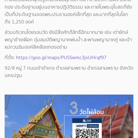
ทอง ประดิษฐานอยู่บนอาคารปฏิบัติธรรม และภายในพระอุโบสถก็ยัง
เป็นที่ประดิษฐานของพระประธานองค์เล็กที่สุด และมากที่สุดในโลก
ถึง 1,250 องค์
ส่วนบริเวณโดยรอบวัด ยังมีสิ่งศักดิ์สิทธิ์อีกมากมาย เช่น เต่ายักษ์
พญาช้างเผือก ตุ่มสมบัติพญานาคพ่นน้ำ สะพานพญานาคคู่ และเจ้า
แม่กวนอิมองค์สีเหลืองทองอร่าม
ที่ตั้ง:
https://goo.gl/maps/PUSSwmc3jxUHrqf97
92/8 หมู่ 7 ถนนเข้าอำเภอ ตำบลสามพราน อำเภอสามพราน จังหวัด
นครปฐม