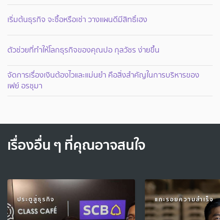
เริ่มต้นธุรกิจ จะซื้อหรือเช่า วางแผนดีมีสิทธิ์เฮง
ตัวช่วยที่ทำให้โลกธุรกิจของคุณปอ กุลวัชร ง่ายขึ้น
จัดการเรื่องเงินต้องไวและแม่นยำ คือสิ่งสำคัญในการบริหารของ
เฟย์ อรชุมา
เรื่องอื่น ๆ ที่คุณอาจสนใจ
ประตูสู่ธุรกิจ
แกะรอยความสำเร็จ