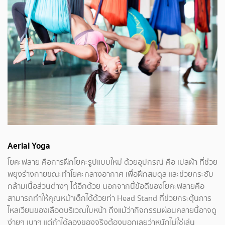
Aerial Yoga
โยคะฟลาย คือการฝึกโยคะรูปแบบใหม่ ด้วยอุปกรณ์ คือ เปลผ้า ที่ช่วย
พยุงร่างกายขณะทำโยคะกลางอากาศ เพื่อฝึกสมดุล และช่วยกระชับ
กล้ามเนื้อส่วนต่างๆ ได้อีกด้วย นอกจากนี้ข้อดีของโยคะฟลายคือ
สามารถทำให้คุณหน้าเด็กได้ด้วยท่า Head Stand ที่ช่วยกระตุ้นการ
ไหลเวียนของเลือดบริเวณใบหน้า ถึงแม้ว่ากิจกรรมผ่อนคลายนี้อาจดู
ง่ายๆ เบาๆ แต่ถ้าได้ลองของจริงต้องบอกเลยว่าหนักไม่ใช่เล่น