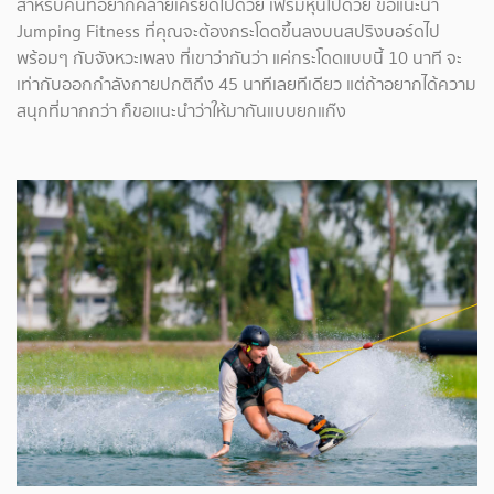
สำหรับคนที่อยากคลายเครียดไปด้วย เฟิร์มหุ่นไปด้วย ขอแนะนำ
Jumping Fitness ที่คุณจะต้องกระโดดขึ้นลงบนสปริงบอร์ดไป
พร้อมๆ กับจังหวะเพลง ที่เขาว่ากันว่า แค่กระโดดแบบนี้ 10 นาที จะ
เท่ากับออกกำลังกายปกติถึง 45 นาทีเลยทีเดียว แต่ถ้าอยากได้ความ
สนุกที่มากกว่า ก็ขอแนะนำว่าให้มากันแบบยกแก๊ง