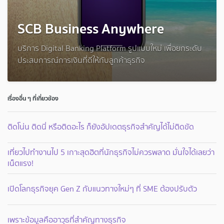
SCB Business Anywhere
บริการ Digital Banking Platform รูปแบบใหม่ เพื่อยกระดับ
ประสบการณ์การเงินที่ดีให้กับลูกค้าธุรกิจ
เรื่องอื่น ๆ ที่เกี่ยวข้อง
ติดโน่น ติดนี่ หรือติดอะไร ก็ยังอัปเดตธุรกิจสำคัญได้ไม่ติดขัด
เที่ยวไปทำงานไป 5 เกาะสุดฮิตที่นักธุรกิจไม่ควรพลาด มั่นใจได้เลยว่า
เน็ตแรง!
เปิดโลกธุรกิจยุค Gen Z กับแนวทางใหม่ๆ ที่ SME ต้องปรับตัว
เพราะข้อมูลคืออาวุธที่สำคัญทางธุรกิจ