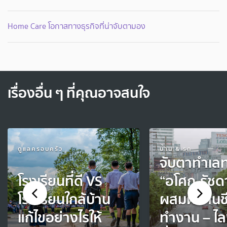
Home Care โอกาสทางธุรกิจที่น่าจับตามอง
เรื่องอื่น ๆ ที่คุณอาจสนใจ
ดูแลครอบครัว
บ้าน & รถ
จับตาทำเล
โรงเรียนที่ดี VS
“อโศก-รัชดา”
โรงเรียนใกล้บ้าน
ผสมผสานชี
แก้ไขอย่างไรให้
ทำงาน – ไล