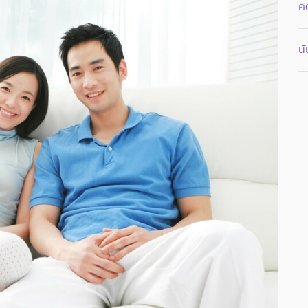
คิ
นั