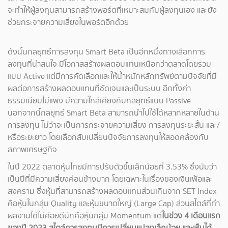
จะทำให้ผู้ลงทุนสามารถสร้างพอร์ตที่เหมาะสมกับผู้ลงทุนเอง และยัง
ช่วยกระจายความเสี่ยงในพอร์ตอีกด้วย
ดังนั้นกลยุทธ์การลงทุน Smart Beta เป็นอีกหนึ่งทางเลือกการ
ลงทุนที่น่าสนใจ มีโอกาสสร้างผลตอบแทนเหนือกว่าตลาดโดยรวม
แบบ Active แต่มีการคัดเลือกและให้น้ำหนักหลักทรัพย์ตามปัจจัยที่มี
ผลต่อการสร้างผลตอบแทนที่ชัดเจนและเป็นระบบ อีกทั้งค่า
ธรรมเนียมไม่แพง มีความใกล้เคียงกับกลยุทธ์แบบ Passive
นอกจากนี้กลยุทธ์ Smart Beta สามารถนำไปใช้ได้หลากหลายในด้าน
การลงทุน ไม่ว่าจะเป็นการกระจายความเสี่ยง การลงทุนระยะสั้น และ/
หรือระยะยาว โดยเลือกสับเปลี่ยนปัจจัยการลงทุนให้สอดคล้องกับ
สภาพเศรษฐกิจ
ในปี 2022 ตลาดหุ้นไทยมีการปรับตัวขึ้นเล็กน้อยที่ 3.53% ซึ่งนับว่า
เป็นปีที่มีความเสี่ยงค่อนข้างมาก โดยเฉพาะในเรื่องของเงินเฟ้อและ
สงคราม ซึ่งหุ้นที่สามารถสร้างผลตอบแทนส่วนเกินจาก SET Index
คือหุ้นในกลุ่ม Quality และหุ้นขนาดใหญ่ (Large Cap) ส่วนสไตล์ที่ทำ
ผลงานได้ไม่ค่อยดีนักคือหุ้นกลุ่ม Momentum แต่
ในช่วง 4 เดือนแรก
ของปี 2023 สไตล์การลงทุนมีการเปลี่ยนแปลงเล็กน้อย และเห็นได้