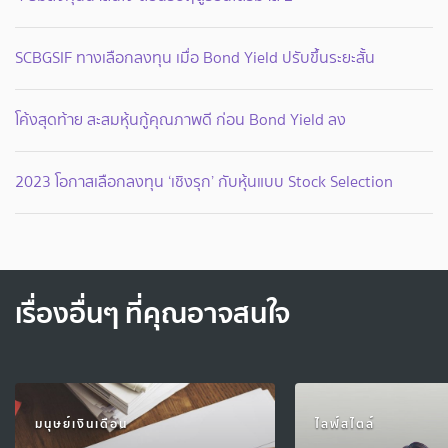
SCBGSIF ทางเลือกลงทุน เมื่อ Bond Yield ปรับขึ้นระยะสั้น
โค้งสุดท้าย สะสมหุ้นกู้คุณภาพดี ก่อน Bond Yield ลง
2023 โอกาสเลือกลงทุน ‘เชิงรุก’ กับหุ้นแบบ Stock Selection
เรื่องอื่นๆ ที่คุณอาจสนใจ
มนุษย์เงินเดือน
ไลฟ์สไตล์