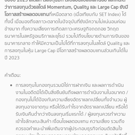
ว่าการลงทุนด้วยสไตล์ Momentum, Quality และ Large Cap ยังมี
โอกาสสร้างผลตอบแทน
ที่เหนือตลาด (เมื่อเทียบกับ SET Index) ได้
ทั้งนี้ เมื่อมองถึงสภาวะตลาดในปัจจุบันที่ยังมีความไม่แน่นอนค่อน
ข้างมาก ทั้งความเสี่ยงการเกิดสภาวะเศรษฐกิจถดถอย วิกฤต
ธนาคารในสหรัฐอเมริกาและยุโรป รวมไปถึงนโยบายด้านการเงินของ
ธนาคารกลาง ทำให้มีความเป็นไปได้ที่การลงทุนในสไตล์ Quality และ
การลงทุนในหุ้น Large Cap มีโอกาสสร้างผลตอบแทนส่วนเกินได้ใน
ปี 2023
คำเตือน:
การลงทุนในกองทุนรวมมิใช่การฝากเงิน และผลการดำเนิน
งานในอดีตมิได้เป็นสิ่งยืนยันถึงผลการดำเนินงานในอนาคต /
กองทุนไม่ได้ป้องกันความเสี่ยงอัตราแลกเปลี่ยนทั้งจำนวน ผู้
ลงทุนอาจขาดทุน หรือได้รับกำไรจากอัตราแลกเปลี่ยน หรือได้
รับเงินคืนต่ำกว่าเงินลงทุนเริ่มแรกได้ / ผู้ลงทุนควรทำความ
เข้าใจลักษณะสินค้า เงื่อนไขผลตอบแทน ความเสี่ยง รวมถึง
ควรขอคำแนะนำเพิ่มเติมจากผู้ประกอบธุรกิจก่อนตัดสินใจ