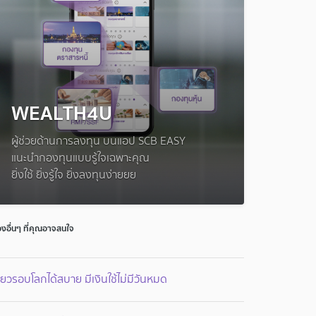
WEALTH4U
ผู้ช่วยด้านการลงทุน บนแอป SCB EASY
แนะนำกองทุนแบบรู้ใจเฉพาะคุณ
ยิ่งใช้ ยิ่งรู้ใจ ยิ่งลงทุนง่ายยย
ื่องอื่นๆ ที่คุณอาจสนใจ
ี่ยวรอบโลกได้สบาย มีเงินใช้ไม่มีวันหมด