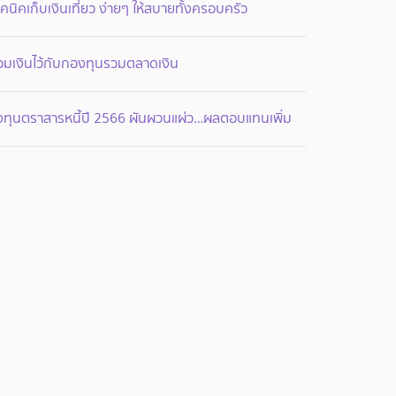
คนิคเก็บเงินเที่ยว ง่ายๆ ให้สบายทั้งครอบครัว
อมเงินไว้กับกองทุนรวมตลาดเงิน
งทุนตราสารหนี้ปี 2566 ผันผวนแผ่ว…ผลตอบแทนเพิ่ม