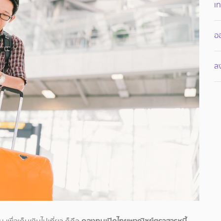
เท
อ
ล