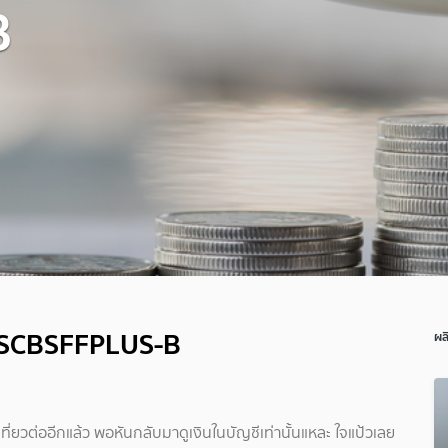
B
กับ SCBSFFPLUS-B
ผล
ที่ยวต่ออีกแล้ว พอหันกลับมาดูเงินในบัญชีเท่านั้นแหละ ใจแป้วเลย