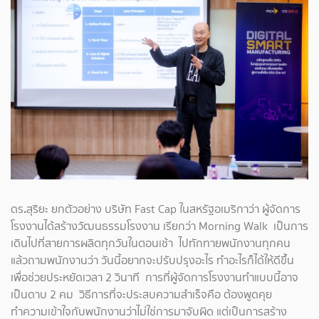
ดร
.
สุริยะ ยกตัวอย่าง บริษัท Fast Cap ในสหรัฐอเมริกาว่า ผู้จัดการ
โรงงานได้สร้างวัฒนธรรมโรงงาน เรียกว่า Morning Walk เป็นการ
เดินไปที่สายการผลิตทุกวันในตอนเช้า ไปทักทายพนักงานทุกคน
แล้วถามพนักงานว่า วันนี้อยากจะปรับปรุงอะไร ทำอะไรก็ได้ให้ดีขึ้น
เพื่อช่วยประหยัดเวลา 2 วินาที การที่ผู้จัดการโรงงานทำแบบนี้อาจ
เป็นดาบ 2 คม วิธีการที่จะประสบความสำเร็จคือ ต้องพูดคุย
ทำความเข้าใจกับพนักงานว่าไม่ใช่การมาจับผิด แต่เป็นการสร้าง