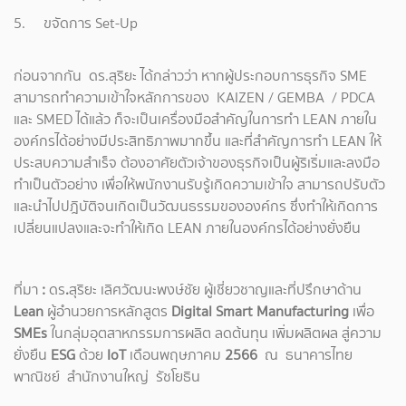
5. ขจัดการ Set-Up
ก่อนจากกัน ดร.สุริยะ ได้กล่าวว่า หากผู้ประกอบการธุรกิจ SME
สามารถทำความเข้าใจหลักการของ KAIZEN / GEMBA / PDCA
และ SMED ได้แล้ว ก็จะเป็นเครื่องมือสำคัญในการทำ LEAN ภายใน
องค์กรได้อย่างมีประสิทธิภาพมากขึ้น และที่สำคัญการทำ LEAN ให้
ประสบความสำเร็จ ต้องอาศัยตัวเจ้าของธุรกิจเป็นผู้ริเริ่มและลงมือ
ทำเป็นตัวอย่าง เพื่อให้พนักงานรับรู้เกิดความเข้าใจ สามารถปรับตัว
และนำไปปฎิบัติจนเกิดเป็นวัฒนธรรมขององค์กร ซึ่งทำให้เกิดการ
เปลี่ยนแปลงและจะทำให้เกิด LEAN ภายในองค์กรได้อย่างยั่งยืน
ที่มา
:
ดร
.
สุริยะ
เลิศวัฒนะพงษ์ชัย
ผู้เชี่ยวชาญและที่ปรึกษาด้าน
Lean
ผู้อำนวยการหลักสูตร
Digital Smart Manufacturing
เพื่อ
SMEs
ในกลุ่มอุตสาหกรรมการผลิต
ลดต้นทุน
เพิ่มผลิตผล
สู่ความ
ยั่งยืน
ESG
ด้วย
IoT
เดือนพฤษภาคม
2566
ณ
ธนาคารไทย
พาณิชย์
สำนักงานใหญ่
รัชโยธิน