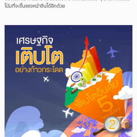
โน้มที่จะขึ้นแซงหน้าจีนได้อีกด้วย