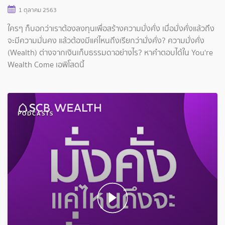
1 ตุลาคม 2563
ใครๆ ก็บอกว่าเราต้องลงทุนเพื่อสร้างความมั่งคั่ง เมื่อมั่งคั่งแล้วถึง
จะมีความมั่นคง แล้วต้องมีแค่ไหนถึงเรียกว่ามั่งคั่ง? ความมั่งคั่ง
(Wealth) ต่างจากเงินเก็บธรรมดาอย่างไร? หาคำตอบได้ใน You're
Wealth Come เอพิโสดนี้
PODCASTS