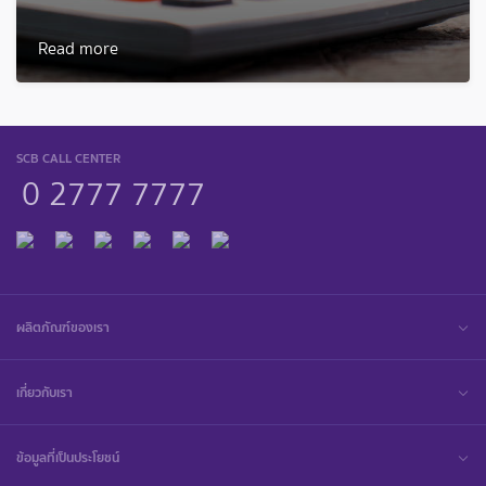
Read more
SCB CALL CENTER
0 2777 7777
ผลิตภัณฑ์ของเรา
เกี่ยวกับเรา
ข้อมูลที่เป็นประโยชน์