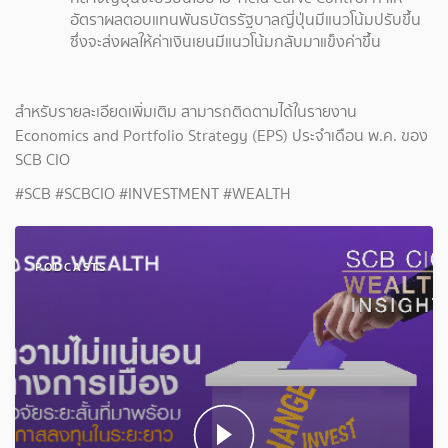
อัตราผลตอบแทนพันธบัตรรัฐบาลญี่ปุ่นมีแนวโน้มปรับขึ้น
ซึ่งจะส่งผลให้ค่าเงินเยนมีแนวโน้มกลับมาแข็งค่าขึ้น
สำหรับรายละเอียดเพิ่มเติม สามารถติดตามได้ในรายงาน
Economics and Portfolio Strategy (EPS) ประจำเดือน พ.ค. ของ
SCB CIO
#SCB #SCBCIO #INVESTMENT #WEALTH
PODCASTS