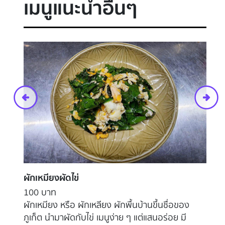
เมนูแนะนำอื่นๆ
น้ำพริกกุ้งเสียบ
หม
100 บาท
1
เมนูขึ้นชื่อที่ไม่ควรพลาด ถ้ามาถึงภูเก็ตแล้วต้องสั่ง
เม
น้ำพริกกุ้งเสียบ ทางร้านน้ำย้อยเสิร์ฟมากับผักลวก
หล