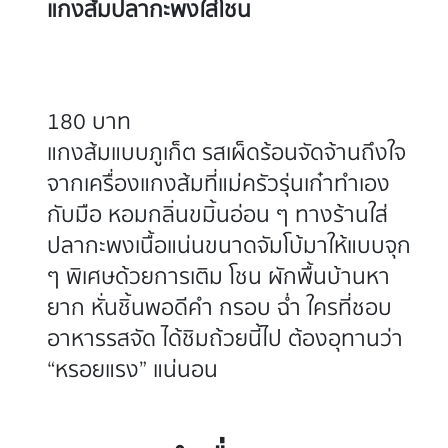
แกงส้มปลากะพงใส่โชน
180 บาท
แกงส้มแบบภูเก็ต รสเผ็ดร้อนจัดจ้านถึงใจ
จากเครื่องแกงส้มที่แม่ครัวรุ่นเก๋าทำเอง
กับมือ หอมกลิ่นขมิ้นอ่อน ๆ ทางร้านใส่
ปลากะพงเนื้อแน่นขนาดจัมโบ้มาให้แบบจุก
ๆ พิเศษด้วยการเติม โชน ผักพื้นบ้านหา
100
%
ยาก หั่นชิ้นพอดีคำ กรอบ ฉ่ำ ใครที่ชอบ
อาหารรสจัด ได้ชิมถ้วยนี้ไป ต้องอุทานว่า
“หรอยแรง” แน่นอน