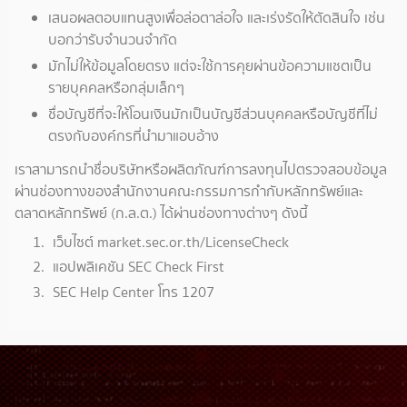
เสนอผลตอบแทนสูงเพื่อล่อตาล่อใจ และเร่งรัดให้ตัดสินใจ เช่น
บอกว่ารับจำนวนจำกัด
มักไม่ให้ข้อมูลโดยตรง แต่จะใช้การคุยผ่านข้อความแชตเป็น
รายบุคคลหรือกลุ่มเล็กๆ
ชื่อบัญชีที่จะให้โอนเงินมักเป็นบัญชีส่วนบุคคลหรือบัญชีที่ไม่
ตรงกับองค์กรที่นำมาแอบอ้าง
เราสามารถนำชื่อบริษัทหรือผลิตภัณฑ์การลงทุนไปตรวจสอบข้อมูล
ผ่านช่องทางของสำนักงานคณะกรรมการกำกับหลักทรัพย์และ
ตลาดหลักทรัพย์ (ก.ล.ต.) ได้ผ่านช่องทางต่างๆ ดังนี้
เว็บไซต์ market.sec.or.th/LicenseCheck
แอปพลิเคชัน SEC Check First
SEC Help Center โทร 1207